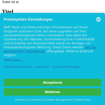
Autor ist se
Titel
Gutachtenerstellung für Gewerbeimmobilien als
Vorbereitung für den sicheren Erwerb
von
Immo Kramer (Autor:in)
2015
©2011
Diplomarbeit
71 Seiten
Hilfe/FAQ
Impressum
Datenschutz
AGB
Vertrag widerrufen
Zur Desktop-Version
Copyright ©Imprint in der Bedey & Thoms Media GmbH
powered
by
Open Publishing
Cookie-Einstellungen