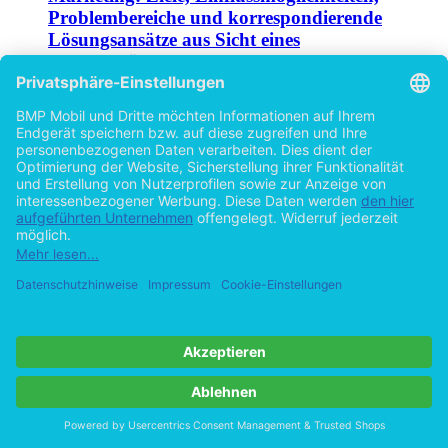
Problembereiche und korrespondierende
Lösungsansätze aus Sicht eines
Konsumgüterherstellers
von
Rüdiger Klemm (Autor:in)
2015
©2011
Bachelorarbeit
67 Seiten
Hilfe/FAQ
Impressum
Datenschutz
AGB
Vertrag widerrufen
Zur Desktop-Version
Copyright ©Imprint in der Bedey & Thoms Media GmbH
powered
by
Open Publishing
Cookie-Einstellungen