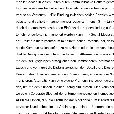
Aufbau von Vertrauen.
Die Beziehung zwischen Kunden und Un
51
men ist jedoch in vielen Fällen durch kommunikative Defizite geprä
führt insbesondere bei kritischen Unternehmensentscheidungen z
Verlust an Vertrauen.
Die Bindung zwischen beiden Parteien wir
52
belastet und verliert mit zunehmender Dauer an Intensität.
Ein 
53
durch den empirisch bestätigten Einfluss der Kundenbindung auf d
ternehmenserfolg, nicht ignoriert werden kann.
Social Media ste
54
ser Stelle ein Instrumentarium mit einem hohen Potential dar, dass
hende Kommunikationsdefizit zu reduzieren oder diesem vorzubeu
direkte Dialog über die unterschiedlichen Plattformen der sozialen
mit den Bezugsgruppen ermöglicht einen unmittelbaren Informatio
tausch und verringert die Distanz zwischen den Beteiligten. Dies s
Präsenz des Unternehmens an den Orten voraus, an denen die Nu
munizieren. Alternativ kann eine eigene Plattform ins Leben gerufe
den, um mit den Kunden in einen Dialog einzutreten. Dies kann bei
weise ein Corporate Blog auf der unternehmenseigenen Homepage 
Allein die Option, d.h. die Eröffnung der Möglichkeit, im Bedarfsfall