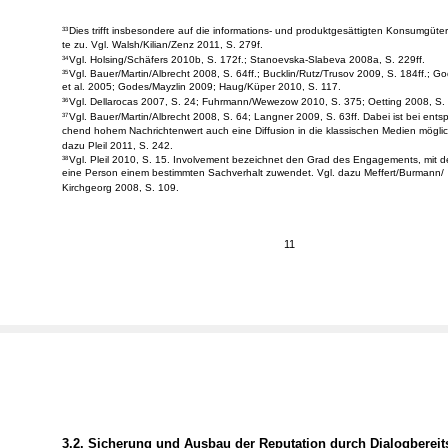
Dies trifft insbesondere auf die informations- und produktgesättigten Konsumgüte
33
te zu. Vgl. Walsh/Kilian/Zenz 2011, S. 279f.
Vgl. Holsing/Schäfers 2010b, S. 172f.; Stanoevska-Slabeva 2008a, S. 229ff.
34
Vgl. Bauer/Martin/Albrecht 2008, S. 64ff.; Bucklin/Rutz/Trusov 2009, S. 184ff.; G
35
et al. 2005; Godes/Mayzlin 2009; Haug/Küper 2010, S. 117.
Vgl. Dellarocas 2007, S. 24; Fuhrmann/Wewezow 2010, S. 375; Oetting 2008, S.
36
Vgl. Bauer/Martin/Albrecht 2008, S. 64; Langner 2009, S. 63ff. Dabei ist bei entsp
37
chend hohem Nachrichtenwert auch eine Diffusion in die klassischen Medien möglic
dazu Pleil 2011, S. 242.
Vgl. Pleil 2010, S. 15. Involvement bezeichnet den Grad des Engagements, mit d
38
eine Person einem bestimmten Sachverhalt zuwendet. Vgl. dazu Meffert/Burmann/
Kirchgeorg 2008, S. 109.
11