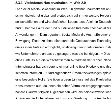
2.3.1. Verändertes Nutzerverhalten im Web 2.0
Die Social Media-Bewegung im Web 2.0 gewinnt unaufhaltsam an 
schwindigkeit, ist global und breitet sich auf immer weitere Felder 
sellschaftlichen und wirtschaftlichen Lebens aus. Allein in Deutsch
nutzt über die Hälfte der rund 50 Millionen Internetnutzer Social Me
Anwendungen.
Damit gewinnt Social Media die Ausmaße einer s
17
Bewegung. Diese zeichnet sich durch die Gebrauch von Technolog
die es ihren Nutzern ermöglicht, unabhängig von traditionellen Insti
wie Unternehmen, an das zu gelangen, was sie benötigen.
Dies 
18
ohne Einfluss auf die wirtschaftlichten Aktivitäten der Nutzer. Nah
Internetnutzer hat sich bereits einmal online über Produkte und ihr
schaften informiert.
Nutzergenerierte Produktbewertungen spiele
19
eine besondere Rolle. Sie üben großen Einfluss auf das Kaufverhal
Konsumenten aus, da ihnen ein hohes Vertrauen entgegengebracht
höhere Glaubwürdigkeit zugesprochen wird, als beispielsweise we
Aussagen der Unternehmen in Form von Werbung.
An die ho
20