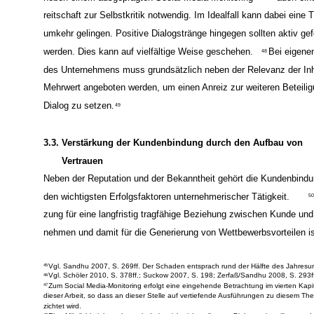
beeinflussen und wenn möglich in ihrer Tonalität abzumildern.
neben einem ausgeprägten Social Media-Monitoring
auch ein
47
reitschaft zur Selbstkritik notwendig. Im Idealfall kann dabei eine 
umkehr gelingen. Positive Dialogstränge hingegen sollten aktiv gef
werden. Dies kann auf vielfältige Weise geschehen.
Bei eigene
48
des Unternehmens muss grundsätzlich neben der Relevanz der Inh
Mehrwert angeboten werden, um einen Anreiz zur weiteren Beteili
Dialog zu setzen.
49
3.3. Verstärkung der Kundenbindung durch den Aufbau von
Vertrauen
Neben der Reputation und der Bekanntheit gehört die Kundenbindu
den wichtigsten Erfolgsfaktoren unternehmerischer Tätigkeit.
50
zung für eine langfristig tragfähige Beziehung zwischen Kunde und
nehmen und damit für die Generierung von Wettbewerbsvorteilen is
Vgl. Sandhu 2007, S. 269ff. Der Schaden entsprach rund der Hälfte des Jahresu
45
Vgl. Schöler 2010, S. 378ff.; Suckow 2007, S. 198; Zerfaß/Sandhu 2008, S. 293f
46
Zum Social Media-Monitoring erfolgt eine eingehende Betrachtung im vierten Kapi
47