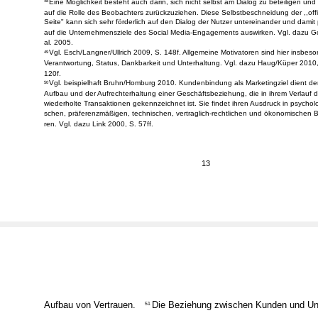
dieser Arbeit, so dass an dieser Stelle auf vertiefende Ausführungen zu diesem Th
zichtet wird.
Eine Möglichkeit besteht auch darin, sich nicht selbst am Dialog zu beteiligen und 
48
auf die Rolle des Beobachters zurückzuziehen. Diese Selbstbeschneidung der ,,offi
Seite" kann sich sehr förderlich auf den Dialog der Nutzer untereinander und damit p
auf die Unternehmensziele des Social Media-Engagements auswirken. Vgl. dazu G
al. 2005.
Vgl. Esch/Langner/Ullrich 2009, S. 148f. Allgemeine Motivatoren sind hier insbes
49
Verantwortung, Status, Dankbarkeit und Unterhaltung. Vgl. dazu Haug/Küper 2010,
120f.
Vgl. beispielhaft Bruhn/Homburg 2010. Kundenbindung als Marketingziel dient d
50
Aufbau und der Aufrechterhaltung einer Geschäftsbeziehung, die in ihrem Verlauf 
wiederholte Transaktionen gekennzeichnet ist. Sie findet ihren Ausdruck in psycholo
schen, präferenzmäßigen, technischen, vertraglich-rechtlichen und ökonomischen Ba
ren. Vgl. dazu Link 2000, S. 57ff.
13