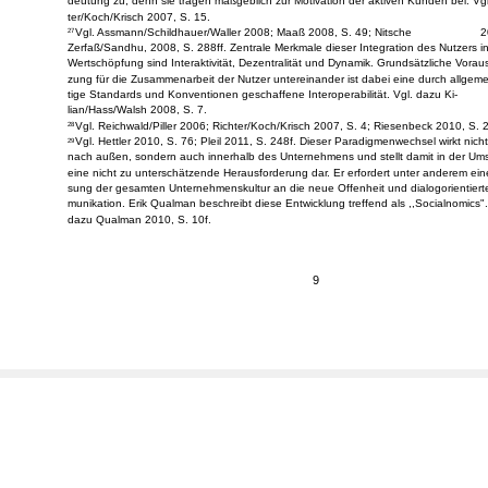
einer aktiven Teilnahme handelt. Dies impliziert also nicht, dass jeder Kunde seine 
auf aktive Teilhabe ausübt. Aber gerade auch den passiven Kunden kommt eine h
deutung zu, denn sie tragen maßgeblich zur Motivation der aktiven Kunden bei. Vgl
ter/Koch/Krisch 2007, S. 15.
Vgl. Assmann/Schildhauer/Waller 2008; Maaß 2008, S. 49; Nitsche
2
27
Zerfaß/Sandhu, 2008, S. 288ff. Zentrale Merkmale dieser Integration des Nutzers in
Wertschöpfung sind Interaktivität, Dezentralität und Dynamik. Grundsätzliche Voraus
zung für die Zusammenarbeit der Nutzer untereinander ist dabei eine durch allgeme
tige Standards und Konventionen geschaffene Interoperabilität. Vgl. dazu Ki-
lian/Hass/Walsh 2008, S. 7.
Vgl. Reichwald/Piller 2006; Richter/Koch/Krisch 2007, S. 4; Riesenbeck 2010, S. 
28
Vgl. Hettler 2010, S. 76; Pleil 2011, S. 248f. Dieser Paradigmenwechsel wirkt nicht
29
nach außen, sondern auch innerhalb des Unternehmens und stellt damit in der Um
eine nicht zu unterschätzende Herausforderung dar. Er erfordert unter anderem ei
sung der gesamten Unternehmenskultur an die neue Offenheit und dialogorientier
munikation. Erik Qualman beschreibt diese Entwicklung treffend als ,,Socialnomics".
dazu Qualman 2010, S. 10f.
9