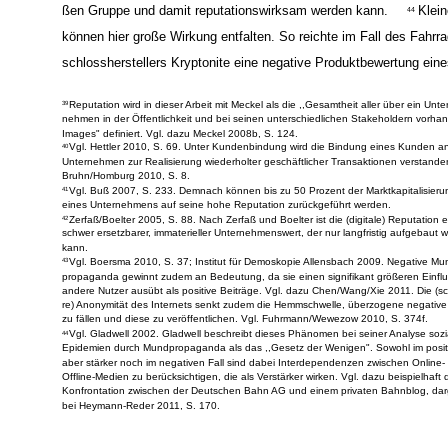
Meinung Einzelner durch Mundpropaganda schnell zur Meinung ein
ßen Gruppe und damit reputationswirksam werden kann.
Klein
44
können hier große Wirkung entfalten. So reichte im Fall des Fahrra
schlossherstellers Kryptonite eine negative Produktbewertung ein
Reputation wird in dieser Arbeit mit Meckel als die ,,Gesamtheit aller über ein Unter
39
nehmen in der Öffentlichkeit und bei seinen unterschiedlichen Stakeholdern vorh
Images" definiert. Vgl. dazu Meckel 2008b, S. 124.
Vgl. Hettler 2010, S. 69. Unter Kundenbindung wird die Bindung eines Kunden an
40
Unternehmen zur Realisierung wiederholter geschäftlicher Transaktionen verstanden
Bruhn/Homburg 2010, S. 8.
Vgl. Buß 2007, S. 233. Demnach können bis zu 50 Prozent der Marktkapitalisieru
41
eines Unternehmens auf seine hohe Reputation zurückgeführt werden.
Zerfaß/Boelter 2005, S. 88. Nach Zerfaß und Boelter ist die (digitale) Reputation e
42
schwer ersetzbarer, immaterieller Unternehmenswert, der nur langfristig aufgebaut 
kann.
Vgl. Boersma 2010, S. 37; Institut für Demoskopie Allensbach 2009. Negative Mu
43
propaganda gewinnt zudem an Bedeutung, da sie einen signifikant größeren Einflu
andere Nutzer ausübt als positive Beiträge. Vgl. dazu Chen/Wang/Xie 2011. Die (s
re) Anonymität des Internets senkt zudem die Hemmschwelle, überzogene negative 
zu fällen und diese zu veröffentlichen. Vgl. Fuhrmann/Wewezow 2010, S. 374f.
Vgl. Gladwell 2002. Gladwell beschreibt dieses Phänomen bei seiner Analyse sozi
44
Epidemien durch Mundpropaganda als das ,,Gesetz der Wenigen". Sowohl im posit
aber stärker noch im negativen Fall sind dabei Interdependenzen zwischen Online-
Offline-Medien zu berücksichtigen, die als Verstärker wirken. Vgl. dazu beispielhaft 
Konfrontation zwischen der Deutschen Bahn AG und einem privaten Bahnblog, darg
bei Heymann-Reder 2011, S. 170.