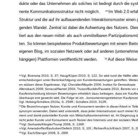
tel- noch unmittelbar. Ein Informations- und Meinungsaustausch üb
dukte oder das Unternehmen als solches ist bedingt durch die sy
nente Kommunikationsstruktur nicht möglich.
Im Web 2.0 erfa
24
Struktur und die auf ihr aufbauendenden Interaktionsmuster einen 
genden Wandel. Zentral ist dabei die Aufwertung des Nutzers. Dies
tiert aus den neuen mittel- als auch unmittelbaren Partizipationsmö
ten. So können beispielweise Produktbewertungen mit einem Beitr
eigenen Blog, im sozialen Netzwerk oder auf anderen (unternehm
hängigen) Plattformen veröffentlicht werden.
Auf diese Weise
25
Vgl. Boersma 2010, S. 37; Haug/Küper 2010, S. 122. So wird rund die Hälfte aller
21
entscheidungen unter Berücksichtigung von Kundenbewertungen getroffen. Weitere
en stützen diese Ergebnisse. Vgl. Chevalier/Mayzlin 2006; Institut für Demoskopie
Allensbach 2008; Senecal/Nantel 2004; Trusov/Bucklin/Pauwels 2010. Bereits vor 
Kaufentscheidung können Bewertungen erheblich dazu beitragen, dass ein Kaufbe
überhaupt erst geweckt wird. Die Folge ist ein ,,konsumentengetriebener Kaufproze
Vgl. Holsing/Schäfers 2010a, S. 258ff.; Schäfers 2010, 312ff.
Die Bezeichnungen Nutzer, Kunde und Konsument werden in dieser Arbeit in Teil
22
synonym verwendet. Dabei wird unterstellt, dass jeder Internetnutzer auch immer K
ment und damit potentieller Kunde von Wirtschaftsunternehmen ist. Im Gegenzug is
nicht jeder Kunde und Konsument auch Nutzer des Internets und der sozialen Med
Vgl. Gerhards/Klingler/Trump 2008, S. 138ff.
23