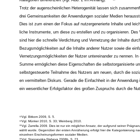
nung führt. Dieser Leitlinie folgt auch Zarrella der in seiner System
Kategorien differenziert (vgl. Abb. 2 im Anhang).
15
Trotz der augenscheinlichen Heterogenität lassen sich zusammen
drei Gemeinsamkeiten der Anwendungen sozialer Medien herausste
Dies ist zum einen der Fokus auf nutzergenerierte Inhalte und leic
liche Instrumente, um diese zu erstellen und zu organisieren. Des
sind hier die schnelle Verdichtung und Vernetzung der Inhalte durch
Bezugsmöglichkeiten auf die Inhalte anderer Nutzer sowie die einf
Vernetzungsmöglichkeiten der Nutzer untereinander zu nennen. In 
Summe ermöglichen diese Eigenschaften die selbstorganisierte u
selbstgesteuerte Teilnahme des Nutzers am neuen, durch die sozi
en vermittelten Diskurs. Gerade die Einfachheit in der Anwendung i
ein wesentlicher Erfolgsfaktor des großen Zuspruchs durch die Nut
Vgl. Bitkom 2009, S. 5.
13
Vgl. Münker 2010, S. 33; Weinberg 2010.
14
Vgl. Zarrella 2009. Dies ist nur ein möglicher Ansatz, der aufgrund seiner Prägnan
15