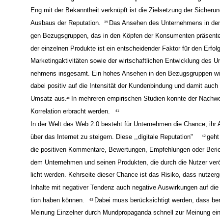
3.2. Sicherung und Ausbau der Reputation durch Dialogbereit
Eng mit der Bekanntheit verknüpft ist die Zielsetzung der Sicheru
Ausbaus der Reputation.
Das Ansehen des Unternehmens in den 
39
gen Bezugsgruppen, das in den Köpfen der Konsumenten präsent
der einzelnen Produkte ist ein entscheidender Faktor für den Erfolg
Marketingaktivitäten sowie der wirtschaftlichen Entwicklung des Un
nehmens insgesamt. Ein hohes Ansehen in den Bezugsgruppen wir
dabei positiv auf die Intensität der Kundenbindung und damit auch
Umsatz aus.
In mehreren empirischen Studien konnte der Nachwe
40
Korrelation erbracht werden.
41
In der Welt des Web 2.0 besteht für Unternehmen die Chance, ihr
über das Internet zu steigern. Diese ,,digitale Reputation"
geht
42
die positiven Kommentare, Bewertungen, Empfehlungen oder Beri
dem Unternehmen und seinen Produkten, die durch die Nutzer verö
licht werden. Kehrseite dieser Chance ist das Risiko, dass nutzerg
Inhalte mit negativer Tendenz auch negative Auswirkungen auf die
tion haben können.
Dabei muss berücksichtigt werden, dass ber
43