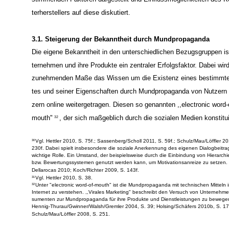
on, Bekanntheit und Image herausstellen.
Im Folgenden werden
31
stimmenden Faktoren dargestellt und Einflussmöglichkeiten des 
terherstellers auf diese diskutiert.
3.1. Steigerung der Bekanntheit durch Mundpropaganda
Die eigene Bekanntheit in den unterschiedlichen Bezugsgruppen ist
ternehmen und ihre Produkte ein zentraler Erfolgsfaktor. Dabei wir
zunehmenden Maße das Wissen um die Existenz eines bestimmte
tes und seiner Eigenschaften durch Mundpropaganda von Nutzern 
zern online weitergetragen. Diesen so genannten ,,electronic word-
mouth"
, der sich maßgeblich durch die sozialen Medien konstitui
32
Vgl. Hettler 2010, S. 75f.; Sassenberg/Scholl 2011, S. 59f.; Schulz/Mau/Löffler 20
30
230f. Dabei spielt insbesondere die soziale Anerkennung des eigenen Dialogbeitra
wichtige Rolle. Ein Umstand, der beispielsweise durch die Einbindung von Hierarchi
bzw. Bewertungssystemen genutzt werden kann, um Motivationsanreize zu setzen. 
Dellarocas 2010; Koch/Richter 2009, S. 143f.
Vgl. Hettler 2010, S. 38.
31
Unter "electronic word-of-mouth" ist die Mundpropaganda mit technischen Mitteln 
32
Internet zu verstehen. ,,Virales Marketing" beschreibt den Versuch von Unternehm
sumenten zur Mundpropaganda für ihre Produkte und Dienstleistungen zu bewegen
Hennig-Thurau/Gwinner/Walsh/Gremler 2004, S. 39; Holsing/Schäfers 2010b, S. 17