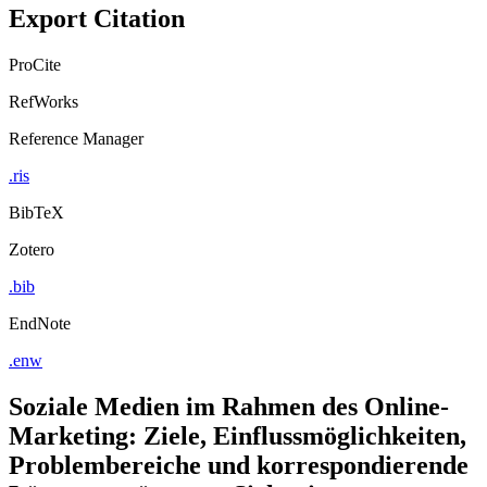
Copy to clipboard
Export Citation
ProCite
RefWorks
Reference Manager
.ris
BibTeX
Zotero
.bib
EndNote
.enw
Soziale Medien im Rahmen des Online-
Marketing: Ziele, Einflussmöglichkeiten,