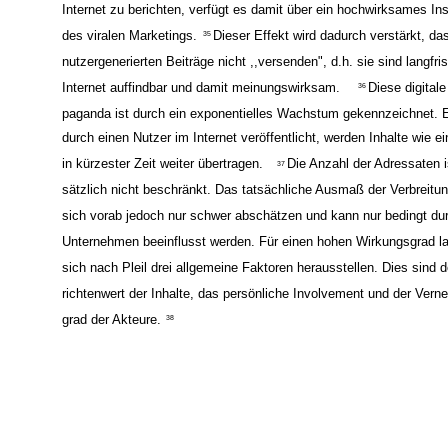
motivieren, glaubwürdig über Produkte und Dienstleistungen positi
Internet zu berichten, verfügt es damit über ein hochwirksames In
des viralen Marketings.
Dieser Effekt wird dadurch verstärkt, da
35
nutzergenerierten Beiträge nicht ,,versenden", d.h. sie sind langfris
Internet auffindbar und damit meinungswirksam.
Diese digital
36
paganda ist durch ein exponentielles Wachstum gekennzeichnet. 
durch einen Nutzer im Internet veröffentlicht, werden Inhalte wie ei
in kürzester Zeit weiter übertragen.
Die Anzahl der Adressaten i
37
sätzlich nicht beschränkt. Das tatsächliche Ausmaß der Verbreitun
sich vorab jedoch nur schwer abschätzen und kann nur bedingt dur
Unternehmen beeinflusst werden. Für einen hohen Wirkungsgrad l
sich nach Pleil drei allgemeine Faktoren herausstellen. Dies sind 
richtenwert der Inhalte, das persönliche Involvement und der Vern
grad der Akteure.
38