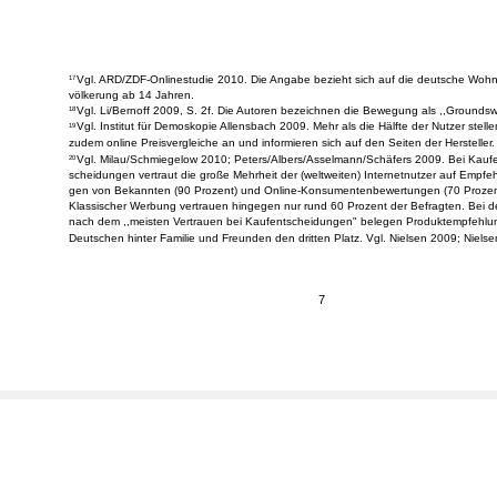
Vgl. ARD/ZDF-Onlinestudie 2010. Die Angabe bezieht sich auf die deutsche Woh
17
völkerung ab 14 Jahren.
Vgl. Li/Bernoff 2009, S. 2f. Die Autoren bezeichnen die Bewegung als ,,Groundswe
18
Vgl. Institut für Demoskopie Allensbach 2009. Mehr als die Hälfte der Nutzer stelle
19
zudem online Preisvergleiche an und informieren sich auf den Seiten der Hersteller.
Vgl. Milau/Schmiegelow 2010; Peters/Albers/Asselmann/Schäfers 2009. Bei Kaufe
20
scheidungen vertraut die große Mehrheit der (weltweiten) Internetnutzer auf Empfeh
gen von Bekannten (90 Prozent) und Online-Konsumentenbewertungen (70 Prozen
Klassischer Werbung vertrauen hingegen nur rund 60 Prozent der Befragten. Bei d
nach dem ,,meisten Vertrauen bei Kaufentscheidungen" belegen Produktempfehlu
Deutschen hinter Familie und Freunden den dritten Platz. Vgl. Nielsen 2009; Niels
7