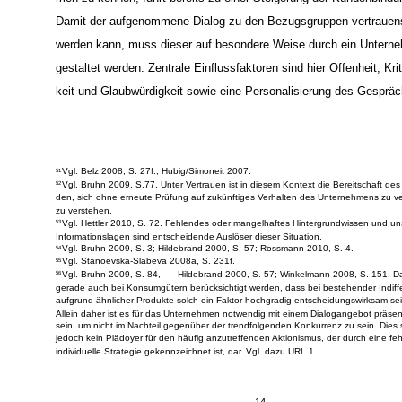
einzelner Kunde eine direkte Verbindung zu einem Unternehmen au
men zu können, führt bereits zu einer Steigerung der Kundenbindu
Damit der aufgenommene Dialog zu den Bezugsgruppen vertraue
werden kann, muss dieser auf besondere Weise durch ein Untern
gestaltet werden. Zentrale Einflussfaktoren sind hier Offenheit, Krit
keit und Glaubwürdigkeit sowie eine Personalisierung des Gesprä
Vgl. Belz 2008, S. 27f.; Hubig/Simoneit 2007.
51
Vgl. Bruhn 2009, S.77. Unter Vertrauen ist in diesem Kontext die Bereitschaft des
52
den, sich ohne erneute Prüfung auf zukünftiges Verhalten des Unternehmens zu ve
zu verstehen.
Vgl. Hettler 2010, S. 72. Fehlendes oder mangelhaftes Hintergrundwissen und un
53
Informationslagen sind entscheidende Auslöser dieser Situation.
Vgl. Bruhn 2009, S. 3; Hildebrand 2000, S. 57; Rossmann 2010, S. 4.
54
Vgl. Stanoevska-Slabeva 2008a, S. 231f.
55
Vgl. Bruhn 2009, S. 84,
Hildebrand 2000, S. 57; Winkelmann 2008, S. 151. D
56
gerade auch bei Konsumgütern berücksichtigt werden, dass bei bestehender Indiff
aufgrund ähnlicher Produkte solch ein Faktor hochgradig entscheidungswirksam se
Allein daher ist es für das Unternehmen notwendig mit einem Dialogangebot präsen
sein, um nicht im Nachteil gegenüber der trendfolgenden Konkurrenz zu sein. Dies st
jedoch kein Plädoyer für den häufig anzutreffenden Aktionismus, der durch eine fe
individuelle Strategie gekennzeichnet ist, dar. Vgl. dazu URL 1.