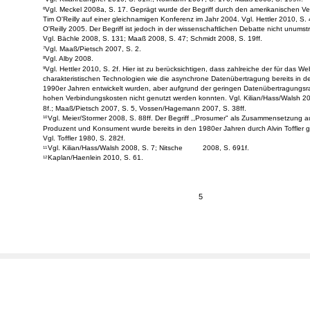
Vgl. Kilian/Langner 2010, S. 61ff.; Kollmann 2007, S. 176; Maaß 2008, S. 199ff.
5
Vgl. Meckel 2008a, S. 17. Geprägt wurde der Begriff durch den amerikanischen Ve
6
Tim O'Reilly auf einer gleichnamigen Konferenz im Jahr 2004. Vgl. Hettler 2010, S. 
O'Reilly 2005. Der Begriff ist jedoch in der wissenschaftlichen Debatte nicht unumstr
Vgl. Bächle 2008, S. 131; Maaß 2008, S. 47; Schmidt 2008, S. 19ff.
Vgl. Maaß/Pietsch 2007, S. 2.
7
Vgl. Alby 2008.
8
Vgl. Hettler 2010, S. 2f. Hier ist zu berücksichtigen, dass zahlreiche der für das We
9
charakteristischen Technologien wie die asynchrone Datenübertragung bereits in d
1990er Jahren entwickelt wurden, aber aufgrund der geringen Datenübertragungsr
hohen Verbindungskosten nicht genutzt werden konnten. Vgl. Kilian/Hass/Walsh 20
8f.; Maaß/Pietsch 2007, S. 5, Vossen/Hagemann 2007, S. 38ff.
Vgl. Meier/Stormer 2008, S. 88ff. Der Begriff ,,Prosumer" als Zusammensetzung a
10
Produzent und Konsument wurde bereits in den 1980er Jahren durch Alvin Toffler g
Vgl. Toffler 1980, S. 282f.
Vgl. Kilian/Hass/Walsh 2008, S. 7; Nitsche
2008, S. 691f.
11
Kaplan/Haenlein 2010, S. 61.
12
5