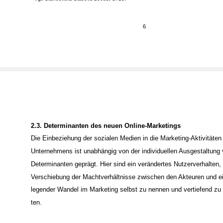
wählt wurde. Gegenüber der ersten Annäherung erfolgt hier die Kategorisierung n
einzelnen Erscheinungsformen sozialer Medien.
Vgl. Stanoevska-Slabeva 2008b, S. 23.
16
6
2.3. Determinanten des neuen Online-Marketings
Die Einbeziehung der sozialen Medien in die Marketing-Aktivitäten
Unternehmens ist unabhängig von der individuellen Ausgestaltung 
Determinanten geprägt. Hier sind ein verändertes Nutzerverhalten,
Verschiebung der Machtverhältnisse zwischen den Akteuren und ei
legender Wandel im Marketing selbst zu nennen und vertiefend zu 
ten.