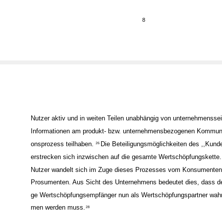
Vgl. Amersdorffer/Bauhuber/Oellrich 2010, S. 10f.; Richter/Koch/Krisch 2007, S. 2f
24
Vgl. Esch/Stenger 2008, S. 289f.
25
8
Nutzer aktiv und in weiten Teilen unabhängig von unternehmenssei
Informationen am produkt- bzw. unternehmensbezogenen Kommuni
onsprozess teilhaben.
Die Beteiligungsmöglichkeiten des ,,Kund
26
erstrecken sich inzwischen auf die gesamte Wertschöpfungskette.
Nutzer wandelt sich im Zuge dieses Prozesses vom Konsumente
Prosumenten. Aus Sicht des Unternehmens bedeutet dies, dass de
ge Wertschöpfungsempfänger nun als Wertschöpfungspartner wah