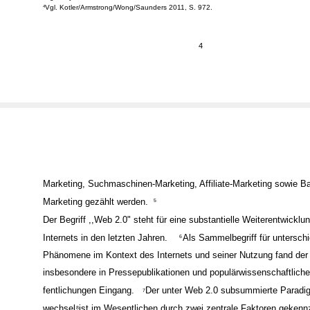
Vgl. Alby 2008; Duscha/Hudetz 2007; Stanoevska-Slabeva 2008a.
3
Vgl. Kotler/Armstrong/Wong/Saunders 2011, S. 972.
4
4
Marketing, Suchmaschinen-Marketing, Affiliate-Marketing sowie B
Marketing gezählt werden.
5
Der Begriff ,,Web 2.0" steht für eine substantielle Weiterentwicklu
Internets in den letzten Jahren.
Als Sammelbegriff für unterschi
6
Phänomene im Kontext des Internets und seiner Nutzung fand der
insbesondere in Pressepublikationen und populärwissenschaftliche