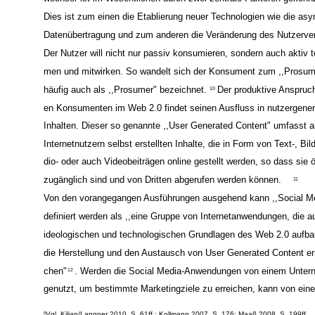
fentlichungen Eingang.
Der unter Web 2.0 subsummierte Paradi
7
wechsel
ist im Wesentlichen durch zwei zentrale Faktoren gekenn
8
Dies ist zum einen die Etablierung neuer Technologien wie die as
Datenübertragung und zum anderen die Veränderung des Nutzerver
Der Nutzer will nicht nur passiv konsumieren, sondern auch aktiv t
men und mitwirken. So wandelt sich der Konsument zum ,,Prosum
häufig auch als ,,Prosumer" bezeichnet.
Der produktive Anspruc
10
en Konsumenten im Web 2.0 findet seinen Ausfluss in nutzergener
Inhalten. Dieser so genannte ,,User Generated Content" umfasst a
Internetnutzern selbst erstellten Inhalte, die in Form von Text-, Bild
dio- oder auch Videobeiträgen online gestellt werden, so dass sie ö
zugänglich sind und von Dritten abgerufen werden können.
11
Von den vorangegangen Ausführungen ausgehend kann ,,Social M
definiert werden als ,,eine Gruppe von Internetanwendungen, die a
ideologischen und technologischen Grundlagen des Web 2.0 aufb
die Herstellung und den Austausch von User Generated Content er
chen"
. Werden die Social Media-Anwendungen von einem Unte
12
genutzt, um bestimmte Marketingziele zu erreichen, kann von eine