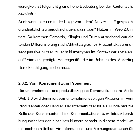
würdigkeit ist folgerichtig eine hohe Bedeutung bei der Kaufentsch
geknüpft.
21
Auch wenn hier und in der Folge von ,,dem" Nutzer
gesproche
22
grundsätzlich zu berücksichtigen, dass ,,der" Nutzer im Web 2.0 ni
tiert. So kommen Gerhards, Klingler und Trump ausgehend von eine
tenden Differenzierung nach Aktivitätsgrad ­ 57 Prozent aktive und 
zent passive Nutzer ­ zu acht Nutzertypen im Kontext der sozialen
en.
Eine ausgeprägte Heterogenität, die im Rahmen des Marketing
23
Berücksichtigung finden muss.
2.3.2. Vom Konsument zum Prosument
Die unternehmens- und produktbezogene Kommunikation im Model
Web 1.0 wird dominiert von unternehmensseitigen Akteuren in For
Produzenten oder Händler. Der Internetnutzer ist als Kunde reduzier
Rolle des Konsumenten. Eine Kommunikations- bzw. Interaktionsb
hung zwischen den einzelnen Nutzern besteht in diesem Modell we