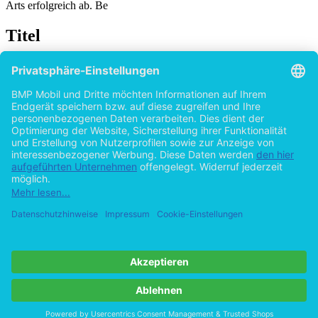
Arts erfolgreich ab. Be
Titel
Identitätsspielraum Internet: Die Relevanz des
Handlungsspielraums jugendnaher sozialer
Netzwerke für die Identitätsarbeit Jugendlicher
am Beispiel von Facebook
von
Sarah Schropp (Autor:in)
2015
©2012
Bachelorarbeit
59 Seiten
Hilfe/FAQ
Impressum
Datenschutz
AGB
Vertrag widerrufen
Zur Desktop-Version
Copyright ©Imprint in der Bedey & Thoms Media GmbH
powered
by
Open Publishing
Cookie-Einstellungen