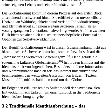
[44]
seines eigenen Lebens und seiner Identität zu sein“.
Die Globalisierung kommt in diesem Prozess auf den ersten Blick
anscheinend erschwerend hinzu. Sie eröffnet einen unvorstellbaren
Hori­zont an Wahlmöglich­keiten und verlangt Individualisierungs-
und Identi­täts­arbeit auf einem weitaus größeren Terrain, als es
vorangegangenen Generationen abverlangt wurde. Auf den zweiten
Blick bietet sie aber auch ein schier unerschöpfliches Potenzial an
Optionen zur Selbstverwirk­li­chung.
Der Begriff Globalisierung wird in diesem Zusammenhang nicht aus
ökonomischer Sichtweise betrachtet, sondern bezieht sich auf die
[45]
„Inten­sivierung weltweiter Beziehungen“.
Denn gerade die
[46]
sogenannte kulturelle Globalisierung
hat großen Einfluss auf die
Identitätsarbeit von Jugend­lichen. Besonders moderne Informations-
und Kommunikations­me­dien wie das Internet unterstützen und
beschleunigen den weltweiten Aus­tausch von Bildern, Texten,
Musik und Identitätsschablonen rund um den Globus.
Im Folgenden erläutere ich das Stufenmodell der psychosozialen
Ent­wicklung nach Erikson, um einen Einblick in die traditionelle
Identitäts­forschung zu geben.
3.2 Traditionelle Identitätsforschung – das