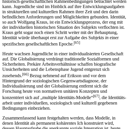
historisch-gesellschaftlichen Rahmen­bedingungen betrachtet werden
kann. Jugendliche sind im Hinblick auf ihre Entwicklungsaufgaben
in strukturellen und kulturellen Rahmen ihrer Zeit und den darin
befindlichen Anforderungen und Möglichkeiten gebunden. Identität,
so auch Wolfgang Kraus, ist ein Entwicklungsprozess, der eng mit
der individuellen historischen Situation des Subjekts verflochten ist.
Kraus geht sogar noch einen Schritt weiter mit der Behauptung,
Identität würde überhaupt erst zur Aufgabe des Subjekts
in
einer
[65]
spezifischen gesellschaftlichen Epoche.
Heute wachsen Jugendliche in einer individualisierten Gesellschaft
auf. Die Globalisierung verdrängt traditionelle Sozialformen und
Sicherheiten. Prekäre Arbeitsverhältnisse schaffen biografische
Unsicherheiten und die Lebensphase Jugend entgrenzt sich
[66]
zusehends.
Bezug nehmend auf Erikson und vor dem
Hintergrund der soziologischen Gegenwartsdiag­no­se, der
Individualisierung und der Globalisierung entfernt sich die
Forschung heute von normativen unitären Konzepten und
[67]
konzentriert sich auf „multiple Identitäts-Modelle“
, die Identitäts­
arbeit unter individuellen, soziologisch und kulturell gegebenen
Bedingungen einbe­zie­hen.
Zusammenfassend kann festgehalten werden, dass Modelle, in
denen Identität als permanent kohärentes Ich konstruiert wird,
dessen Haupt­aufgabe die anerkannte soziale Integration ist, heute