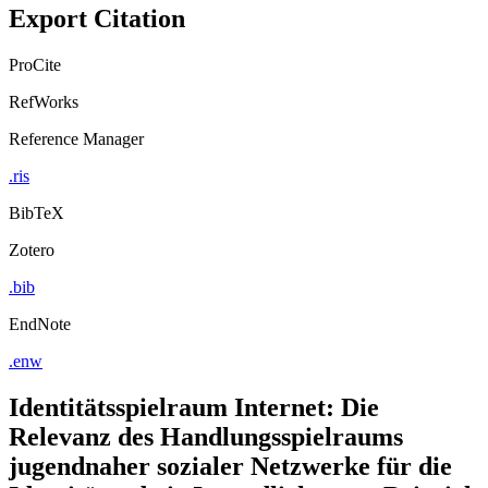
Export Citation
ProCite
RefWorks
Reference Manager
.ris
BibTeX
Zotero
.bib
EndNote
.enw
Identitätsspielraum Internet: Die
Relevanz des Handlungsspielraums
jugendnaher sozialer Netzwerke für die