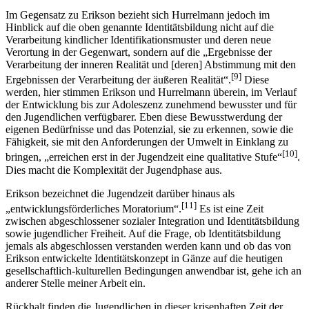
Im Gegensatz zu Erikson bezieht sich Hurrelmann jedoch im
Hinblick auf die oben genannte Identitätsbildung nicht auf die
Verarbeitung kindlicher Identifikations­muster und deren neue
Verortung in der Gegenwart, sondern auf die „Ergebnisse der
Verarbeitung der inneren Realität und [deren] Abstimmung mit den
[9]
Ergebnissen der Verarbeitung der äußeren Realität“.
Diese
werden, hier stimmen Erikson und Hurrelmann überein, im Verlauf
der Entwicklung bis zur Adoleszenz zunehmend bewusster und für
den Jugendlichen verfügbarer. Eben diese Bewusstwerdung der
eigenen Bedürfnisse und das Potenzial, sie zu erkennen, sowie die
Fähig­keit, sie mit den Anforderungen der Umwelt in Einklang zu
[10]
bringen, „erreichen erst in der Jugendzeit eine qualitative Stufe“
.
Dies macht die Komple­xität der Jugendphase aus.
Erikson bezeichnet die Jugendzeit darüber hinaus als
[11]
„entwicklungsförderliches Moratorium“.
Es ist eine Zeit
zwischen abgeschlossener sozialer Integration und Identitätsbildung
sowie jugend­licher Freiheit. Auf die Frage, ob Identitätsbildung
jemals als abgeschlos­sen verstanden werden kann und ob das von
Erikson entwickelte Identi­täts­konzept in Gänze auf die heutigen
gesellschaftlich-kulturellen Bedingungen anwendbar ist, gehe ich an
anderer Stelle meiner Arbeit ein.
Rückhalt finden die Jugendlichen in dieser krisenhaften Zeit der