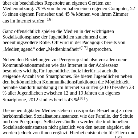
über ein beachtliches Repertoire an eigenen Geräten zur
Mediennutzung. 79 % von ihnen haben einen eigenen Computer, 52
% einen eigenen Fernseher und 45 % können von ihrem Zimmer
[16]
aus im Internet surfen.
Ganz offensichtlich spielen die Medien in der wichtigsten
Sozialisationsphase der Jugendlichen zunehmend eine
bedeutungsvollere Rolle. Oft wird in der Pädagogik bereits von
[17]
„Medienjugend“ oder „Medienkindheit“
gesprochen.
Neben den Beziehungen zur Peergroup sind also vor allem neue
Kommunikations­medien wie das Internet in der Adoleszenz
besonders wichtig für Jugendliche. Indiz hierfür ist auch die
steigende Anzahl von Smartphones. Sie bieten Jugendlichen neben
den herkömmlichen Kommunikationsfunktionen die Möglichkeit,
beinahe standortunabhängig im Internet zu surfen (2010 besaßen 23
% aller Jugendlichen zwischen 12 und 19 Jahren ein eigenes
[18]
Smartphone, 2012 sind es bereits 43 %
).
Die neuen digitalen Medien stehen in reziproker Beziehung zu den
herkömmlichen Sozialisationsinstanzen wie der Familie, der Schule
und den Peergroups. Selbst­verständlich werden die traditionellen
So­zia­li­sa­tionsinstanzen nicht gänzlich von den neuen abgelöst, sie
werden jedoch von ihnen ergänzt. Hierbei entsteht ein für Eltern und
[19]