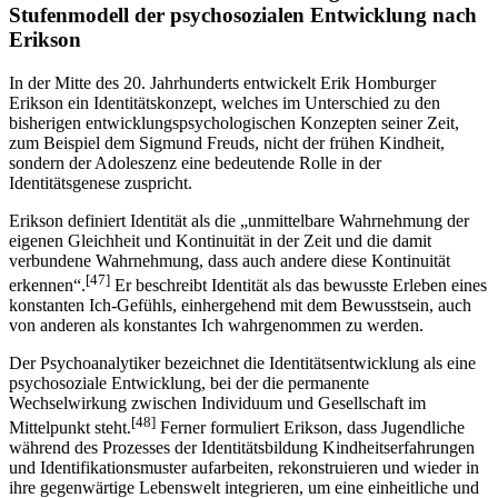
Stufenmodell der psychosozialen Entwicklung nach
Erikson
In der Mitte des 20. Jahrhunderts entwickelt Erik Homburger
Erikson ein Identitäts­konzept, welches im Unterschied zu den
bisherigen entwicklungspsychologischen Konzepten seiner Zeit,
zum Beispiel dem Sigmund Freuds, nicht der frühen Kindheit,
sondern der Adoleszenz eine bedeu­tende Rolle in der
Identitätsgenese zuspricht.
Erikson definiert Identität als die „unmittelbare Wahrnehmung der
eigenen Gleich­heit und Kontinuität in der Zeit und die damit
verbundene Wahrnehmung, dass auch andere diese Kontinuität
[47]
erkennen“.
Er beschreibt Identität als das bewusste Erleben eines
konstanten Ich-Gefühls, einhergehend mit dem Bewusstsein, auch
von anderen als konstantes Ich wahrgenommen zu werden.
Der Psychoanalytiker bezeichnet die Identitätsentwicklung als eine
psychosoziale Entwicklung, bei der die permanente
Wechselwirkung zwischen Individuum und Gesellschaft im
[48]
Mittelpunkt steht.
Ferner formuliert Erikson, dass Jugendliche
während des Prozesses der Identi­tätsbildung Kindheitserfahrungen
und Identifika­tionsmuster aufar­bei­ten, rekonstruieren und wieder in
ihre gegenwärtige Lebenswelt integrieren, um eine einheitliche und