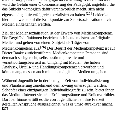
wird die Gefahr einer Ökonomisierung der Pädagogik angeführt, die
das Subjekt wo­mög­lich dafür verantwortlich macht, sich nicht
[25]
eigenständig aktiv erfolgreich sozialisiert zu haben.
Leider kann
hier nicht weiter auf die Kritikpunkte zur Selbstsozialisation durch
Medien eingegangen werden.
Ziel der Mediensozialisation ist der Erwerb von Medienkompetenz.
Die Begriffs­definitionen beziehen sich heute meistens auf digitale
Medien und gehen von einem Subjekt als Träger von
[26]
Medienkompetenz aus.
Der Begriff der Medienkompetenz ist auf
Dieter Baake zurückzuführen. Medienkompetente Personen sind
demnach sachgerecht, selbstbestimmt, kreativ und
verantwortungsbewusst im Umgang mit Medien. Sie haben
Analyse-, Urteils- und Handlungskompetenzen erworben und
können angemessen auch mit neuen digitalen Medien umgehen.
Während Jugendliche in der heutigen Zeit von Individualisierung
und Pluralisierung zunehmend dem Zwang unterzogen werden,
Schöpfer einer einzigartigen Individual­biografie zu sein, bietet ihnen
das Medium Internet virtuelle Erfahrungsräume und Rollenvorbilder.
Darüber hinaus erfüllt es die von Jugendlichen an ihre Freizeit
gestellten Ansprüche ausgezeichnet, was es umso attraktiver macht.
[27]