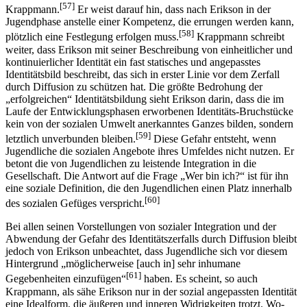
[57]
Krappmann.
Er weist darauf hin, dass nach Erikson in der
Jugendphase anstelle einer Kompetenz, die errungen werden kann,
[58]
plötzlich eine Festlegung erfolgen muss.
Krapp­mann schreibt
weiter, dass Erikson mit seiner Beschreibung von einheitlicher und
kontinuierlicher Identität ein fast statisches und angepasstes
Identitätsbild beschreibt, das sich in erster Linie vor dem Zerfall
durch Diffusion zu schützen hat. Die größte Bedrohung der
„erfolgreichen“ Identitätsbildung sieht Erikson darin, dass die im
Laufe der Entwicklungsphasen erworbenen Identitäts-Bruchstücke
kein von der sozialen Umwelt anerkanntes Ganzes bilden, sondern
[59]
letztlich unverbunden bleiben.
Diese Gefahr entsteht, wenn
Jugendliche die sozialen Angebote ihres Umfeldes nicht nutzen. Er
betont die von Jugendlichen zu leistende Integration in die
Gesellschaft. Die Antwort auf die Frage „Wer bin ich?“ ist für ihn
eine soziale Definition, die den Jugendlichen einen Platz innerhalb
[60]
des sozialen Gefüges verspricht.
Bei allen seinen Vorstellungen von sozialer Integration und der
Abwendung der Gefahr des Identitätszerfalls durch Diffusion bleibt
jedoch von Erikson unbeachtet, dass Jugendliche sich vor diesem
Hintergrund „möglicherweise [auch in] sehr inhumane
[61]
Gegebenheiten einzufügen“
haben. Es scheint, so auch
Krappmann, als sähe Erikson nur in der sozial angepassten Identität
eine Idealform, die äußeren und inneren Widrig­keiten trotzt. Wo­