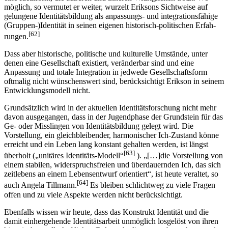
möglich, so vermutet er weiter, wurzelt Eriksons Sicht­weise auf
gelungene Identitätsbildung als anpassungs- und integrations­fähige
(Gruppen-)Identität in seinen eigenen historisch-politischen Erfah­
[62]
run­gen.
Dass aber historische, politische und kulturelle Umstände, unter
denen eine Gesellschaft existiert, veränderbar sind und eine
Anpassung und totale Integration in jedwede Gesellschaftsform
oftmalig nicht wünschenswert sind, berücksichtigt Erikson in seinem
Entwicklungs­mo­dell nicht.
Grundsätzlich wird in der aktuellen Identitätsforschung nicht mehr
davon ausge­gangen, dass in der Jugendphase der Grundstein für das
Ge- oder Misslingen von Identitätsbildung gelegt wird. Die
Vorstellung, ein gleichbleibender, harmonischer Ich-Zustand könne
erreicht und ein Leben lang konstant gehalten werden, ist längst
[63]
überholt („unitäres Identitäts-Modell“
). „[…]die Vorstellung von
einem stabilen, widerspruchsfreien und überdauernden Ich, das sich
zeitlebens an einem Lebens­entwurf orientiert“, ist heute veraltet, so
[64]
auch Angela Tillmann.
Es bleiben schlicht­weg zu viele Fragen
offen und zu viele Aspekte werden nicht berücksichtigt.
Ebenfalls wissen wir heute, dass das Konstrukt Identität und die
damit einhergehende Identitätsarbeit unmöglich losgelöst von ihren