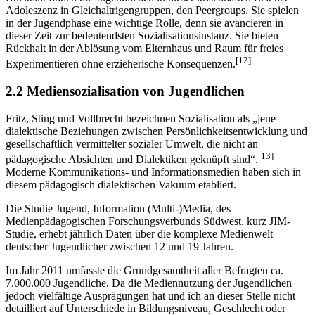
Adoles­zenz in Gleichaltrigengruppen, den Peergroups. Sie spielen
in der Jugend­phase eine wichtige Rolle, denn sie avancieren in
dieser Zeit zur bedeutendsten Sozialisationsinstanz. Sie bieten
Rückhalt in der Ablösung vom Elternhaus und Raum für freies
[12]
Experimen­tieren ohne erzieherische Konsequenzen.
2.2 Mediensozialisation von Jugendlichen
Fritz, Sting und Vollbrecht bezeichnen Sozialisation als „jene
dialektische Beziehungen zwischen Persönlichkeitsentwicklung und
gesellschaftlich vermittelter sozialer Umwelt, die nicht an
[13]
pädagogische Absichten und Dialektiken geknüpft sind“.
Moderne Kommunikations- und Informations­medien haben sich in
diesem pädagogisch dialektischen Vakuum etabliert.
Die Studie Jugend, Information (Multi-)Media, des
Medienpädagogischen Forschungsverbunds Südwest, kurz JIM-
Studie, erhebt jährlich Daten über die komplexe Medienwelt
deutscher Jugendlicher zwischen 12 und 19 Jahren.
Im Jahr 2011 umfasste die Grundgesamtheit aller Befragten ca.
7.000.000 Jugend­liche. Da die Mediennutzung der Jugendlichen
jedoch vielfältige Ausprägungen hat und ich an dieser Stelle nicht
detailliert auf Unterschiede in Bildungsniveau, Geschlecht oder