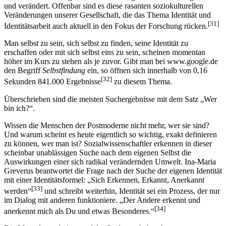
und verändert. Offenbar sind es diese rasanten soziokulturellen
Veränderungen unserer Gesellschaft, die das Thema Identität und
[31]
Identitätsarbeit auch aktuell in den Fokus der Forschung rücken.
Man selbst zu sein, sich selbst zu finden, seine Identität zu
erschaffen oder mit sich selbst eins zu sein, scheinen momentan
höher im Kurs zu stehen als je zuvor. Gibt man bei www.google.de
den Begriff
Selbstfindung
ein, so öffnen sich innerhalb von 0,16
[32]
Sekunden 841.000 Ergebnisse
zu diesem Thema.
Überschrieben sind die meisten Suchergebnisse mit dem Satz „Wer
bin ich?“.
Wissen die Menschen der Postmoderne nicht mehr, wer sie sind?
Und warum scheint es heute eigentlich so wichtig, exakt definieren
zu können, wer man ist? Sozial­wissenschaftler erkennen in dieser
scheinbar unab­läs­si­gen Suche nach dem eigenen Selbst die
Auswirkungen einer sich radikal verändernden Umwelt. Ina-Maria
Greverus beantwortet die Frage nach der Suche der eigenen Identität
mit einer Identitätsformel: „Sich Erkennen, Erkannt, Anerkannt
[33]
werden“
und schreibt weiterhin, Identität sei ein Prozess, der nur
im Dialog mit anderen funktioniere. „Der Andere erkennt und
[34]
anerkennt mich als Du und etwas Besonderes.“