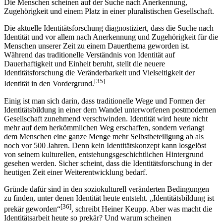
Die Menschen scheinen auf der Suche nach Anerkennung,
Zugehörigkeit und einem Platz in einer pluralistischen Gesellschaft.
Die aktuelle Identitätsforschung diagnostiziert, dass die Suche nach
Identität und vor allem nach Anerkennung und Zugehörigkeit für die
Menschen unserer Zeit zu einem Dauerthema geworden ist.
Während das traditionelle Verständnis von Identität auf
Dauerhaftigkeit und Einheit beruht, stellt die neuere
Identitätsforschung die Veränderbarkeit und Vielseitigkeit der
[35]
Identität in den Vordergrund.
Einig ist man sich darin, dass traditionelle Wege und Formen der
Identitätsbildung in einer dem Wandel unterworfenen postmodernen
Gesellschaft zunehmend verschwin­den. Identität wird heute nicht
mehr auf dem herkömmlichen Weg erschaffen, sondern verlangt
dem Menschen eine ganze Menge mehr Selbstbeteiligung ab als
noch vor 500 Jahren. Denn kein Identitätskonzept kann losgelöst
von seinem kul­turellen, entstehungsgeschichtlichen Hintergrund
gesehen werden. Sicher scheint, dass die Identitätsforschung in der
heutigen Zeit einer Weiter­entwicklung bedarf.
Gründe dafür sind in den soziokulturell veränderten Bedingungen
zu finden, unter denen Identität heute entsteht. „Identitätsbildung ist
[36]
prekär geworden“
, schreibt Heiner Keupp. Aber was macht die
Identitätsarbeit heute so prekär? Und warum scheinen