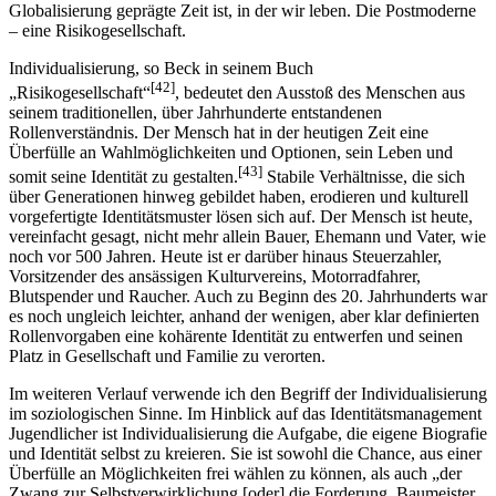
Globalisierung geprägte Zeit ist, in der wir leben. Die Postmoderne
– eine Risikogesellschaft.
Individualisierung, so Beck in seinem Buch
[42]
„Risikogesellschaft“
, bedeutet den Ausstoß des Menschen aus
seinem traditionellen, über Jahrhunderte entstandenen
Rollenverständnis. Der Mensch hat in der heutigen Zeit eine
Überfülle an Wahl­möglichkeiten und Optionen, sein Leben und
[43]
somit seine Identität zu gestalten.
Stabile Verhältnisse, die sich
über Generationen hinweg gebildet haben, erodieren und kulturell
vorgefertigte Identitätsmuster lösen sich auf. Der Mensch ist heute,
vereinfacht gesagt, nicht mehr allein Bauer, Ehemann und Vater, wie
noch vor 500 Jahren. Heute ist er darüber hinaus Steuerzahler,
Vorsitzender des ansässigen Kulturvereins, Motorradfahrer,
Blutspender und Raucher. Auch zu Beginn des 20. Jahrhunderts war
es noch ungleich leichter, anhand der wenigen, aber klar definierten
Rollenvorgaben eine kohärente Identität zu entwerfen und seinen
Platz in Gesell­schaft und Familie zu verorten.
Im weiteren Verlauf verwende ich den Begriff der Individualisierung
im sozio­logischen Sinne. Im Hinblick auf das Identitätsmanagement
Jugendlicher ist Individualisierung die Aufgabe, die eigene Biografie
und Identität selbst zu kreieren. Sie ist sowohl die Chance, aus einer
Überfülle an Möglichkeiten frei wählen zu können, als auch „der
Zwang zur Selbstverwirklichung [oder] die Forderung, Baumeister