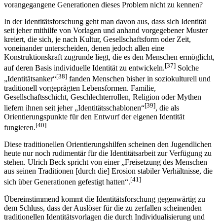
vorangegangene Generationen dieses Problem nicht zu kennen?
In der Identitätsforschung geht man davon aus, dass sich Identität
seit jeher mithilfe von Vorlagen und anhand vorgegebener Muster
kreiert, die sich, je nach Kultur, Gesellschaftsform oder Zeit,
voneinander unterscheiden, denen jedoch allen eine
Konstruktionskraft zugrunde liegt, die es den Menschen ermöglicht,
[37]
auf deren Basis individuelle Identität zu entwickeln.
Solche
[38]
„Identitätsanker“
fanden Menschen bisher in soziokulturell und
traditionell vorgeprägten Lebensformen. Familie,
Gesellschaftsschicht, Geschlechterrollen, Religion oder Mythen
[39]
liefern ihnen seit jeher „Identitätsschablonen“
, die als
Orientierungspunkte für den Entwurf der eigenen Identität
[40]
fungieren.
Diese traditionellen Orientierungshilfen scheinen den Jugendlichen
heute nur noch rudimentär für die Identitätsarbeit zur Verfügung zu
stehen. Ulrich Beck spricht von einer „Freisetzung des Menschen
aus seinen Traditionen [durch die] Erosion stabiler Verhältnisse, die
[41]
sich über Generationen gefestigt hatten“.
Übereinstimmend kommt die Identitätsforschung gegenwärtig zu
dem Schluss, dass der Auslöser für die zu zerfallen scheinenden
traditionellen Identitätsvorlagen die durch Individualisierung und