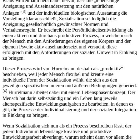
Klaus Hurrelmann hebt dabei hervor, dass die „lebenslange
Aneignung und Auseinandersetzung mit den natürlichen
[3]
Anlagen“
und der indi­vi­duel­len biologischen Ausstattung die
Vorstellung klar ausschließt, Sozialisation sei lediglich die
Aneignung gesellschaftlich gewünschter Normen und
Verhaltensregeln. Er beschreibt die Persönlichkeitsentwick­lung als
einen aktiven und durchaus produktiven Prozess, in welchem sich
der Mensch mit den Anforderungen des eigenen Körpers und der
eigenen Psyche aktiv auseinandersetzt und versucht, diese
erfolgreich mit den Anforderungen der sozialen Umwelt in Einklang
zu bringen.
Dieser Prozess wird von Hurrelmann deshalb als „produktiv“
beschrieben, weil jeder Mensch flexibel und kreativ eine
individuelle Form der So­zialisation wählt, die sich aus den
jeweiligen spezifischen inneren und äußeren Bedingungen generiert.
[4]
Hurrelmann arbeitet dabei mit einem Lebensphasenkonzept. Der
Mensch hat darin selbstständig und ein Leben lang jeweils
altersspezifische Entwicklungsaufgaben zu bearbeiten, in de­nen es
gilt, die Prozesse der Individualisierung und der sozialen Inte­gration
in Einklang zu bringen.
Wenn Sozialisation sich nun als ein Prozess beschreiben lässt, der
jedem Individuum lebenslange kreative und produktive
Entwicklungsarbeit ab­verlangt, warum scheint dann vor allem die