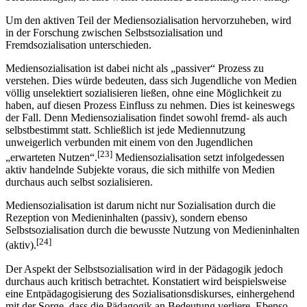
Um den aktiven Teil der Mediensozialisation hervorzuheben, wird
in der Forschung zwischen Selbstsozialisation und
Fremdsozialisation unterschieden.
Mediensozialisation ist dabei nicht als „passiver“ Prozess zu
verstehen. Dies würde bedeuten, dass sich Jugendliche von Medien
völlig unselektiert sozialisieren ließen, ohne eine Möglichkeit zu
haben, auf diesen Prozess Einfluss zu nehmen. Dies ist keineswegs
der Fall. Denn Mediensozialisation findet sowohl fremd- als auch
selbstbestimmt statt. Schließlich ist jede Mediennutzung
unweigerlich verbunden mit einem von den Jugendlichen
[23]
„erwarteten Nutzen“.
Mediensozialisation setzt infolgedessen
aktiv handelnde Subjekte voraus, die sich mithilfe von Medien
durchaus auch selbst sozialisieren.
Mediensozialisation ist darum nicht nur Sozialisation durch die
Rezeption von Medieninhalten (passiv), sondern ebenso
Selbstsozialisation durch die bewusste Nutzung von Medieninhalten
[24]
(aktiv).
Der Aspekt der Selbstsozialisation wird in der Pädagogik jedoch
durchaus auch kritisch betrachtet. Konstatiert wird beispielsweise
eine Entpädagogisierung des Sozialisationsdiskurses, einhergehend
mit der Sorge, dass die Pädagogik an Be­deutung verliere. Ebenso