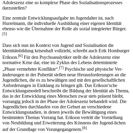
Adoleszenz eine so kom­ple­xe Phase des Sozialisationsprozesses
darzustellen?
Eine zentrale Entwicklungsaufgabe im Jugendalter ist, nach
Hurrelmann, die indivi­duelle Ausbildung einer eigenen Identität
ebenso wie die Übernahme der Rolle als sozial integrierter Bürger.
[5]
Dass sich nun im Kontext von Jugend und Sozialisation die
Identitätsbildung krisenhaft vollzieht, schreibt auch Erik Homburger
[6]
Erikson.
Für den Psycho­analytiker stellt die Adoleszenz eine
normative Krise dar, eine im Zyklus des Lebens determinierte
[7]
„Phase vermehrter Konflikte“.
Psychische und physische Ver-
änderungen in der Pubertät stellen neue Herausforderungen an die
Jugendlichen, die es zu bewältigen und mit den gesellschaftlichen
Anforderungen in Einklang zu bringen gilt. Das Erikson’sche
Entwicklungsmodell beschreibt die Bildung der Identität als Thema,
das in der Entwicklung eines Menschen zwar stets präsent bleibt,
vorrangig jedoch in der Phase der Adoleszenz behandelt wird. Die
Jugendlichen durchlaufen von der Geburt an verschiedene
Entwicklungs­stadien, in denen jeweils die Bewältigung eines
bestimmten Themas Vor­rang hat. Erikson vertritt die Vorstellung
von Neubildung und Erweiterung des Könnens der Jugend-lichen
[8]
auf der Grundlage von Vorangegan­ge­nem.