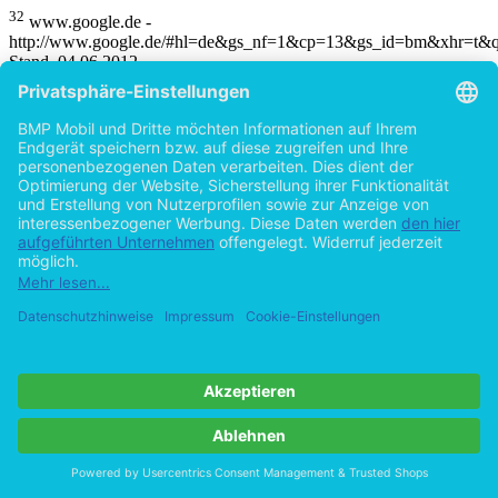
32
www.google.de -
http://www.google.de/#hl=de&gs_nf=1&cp=13&gs_id=bm&xhr=t&q
Stand, 04.06.2012.
33
Greverus, Über die Poesie 2009, S. 241.
34
Ebd.
35
Vgl. Döring, Sozialpsychologie des Internet 2003, S. 325.
36
Keupp, Identitätsarbeit 1997, S. 7.
37
Vgl. ebd., S. 16.
38
Eickelpasch, Rademacher, Identität 2004, S. 6.
39
Ebd., S. 8.
40
Vgl. ebd., S. 16.
41
Ebd., S. 18.
42
Vgl. Beck, Risikogesellschaft 1986.