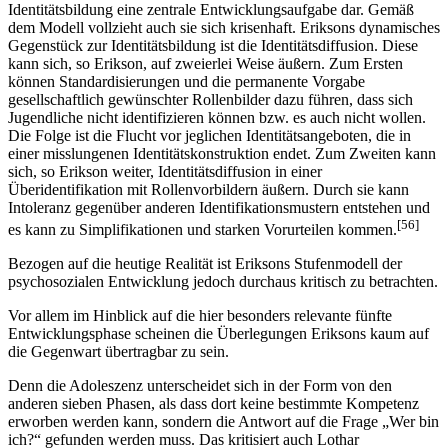
Identitätsbildung eine zentrale Entwicklungsaufgabe dar. Gemäß
dem Modell vollzieht auch sie sich krisenhaft. Eriksons dynamisches
Gegenstück zur Identitätsbildung ist die Identitätsdiffusion. Diese
kann sich, so Erikson, auf zweierlei Weise äußern. Zum Ersten
können Standardisierungen und die permanente Vorgabe
gesellschaftlich gewünschter Rollenbilder dazu führen, dass sich
Jugendliche nicht identifizieren können bzw. es auch nicht wollen.
Die Folge ist die Flucht vor jeglichen Identitätsangeboten, die in
einer misslungenen Identitäts­konstruktion endet. Zum Zweiten kann
sich, so Erikson weiter, Identitäts­diffusion in einer
Überidentifikation mit Rollenvorbildern äußern. Durch sie kann
Intoleranz gegenüber anderen Identifikations­mus­tern entstehen und
[56]
es kann zu Simplifikationen und starken Vorurteilen kommen.
Bezogen auf die heutige Realität ist Eriksons Stufenmodell der
psychosozialen Entwicklung jedoch durchaus kritisch zu betrachten.
Vor allem im Hinblick auf die hier besonders relevante fünfte
Entwick­lungs­phase scheinen die Überlegungen Eriksons kaum auf
die Gegenwart über­tragbar zu sein.
Denn die Adoleszenz unterscheidet sich in der Form von den
anderen sieben Phasen, als dass dort keine bestimmte Kompetenz
erworben werden kann, sondern die Antwort auf die Frage „Wer bin
ich?“ gefunden werden muss. Das kritisiert auch Lothar