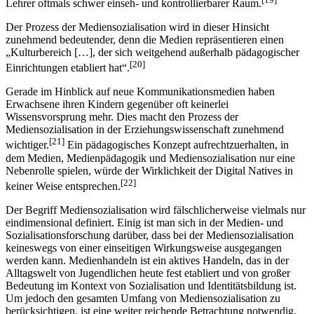
Lehrer oftmals schwer einseh- und kontrollierbarer Raum.
Der Prozess der Mediensozialisation wird in dieser Hinsicht
zunehmend bedeuten­der, denn die Medien repräsentieren einen
„Kulturbereich […], der sich weitgehend außerhalb pädagogischer
[20]
Einrichtungen etabliert hat“.
Gerade im Hinblick auf neue Kommunikationsmedien haben
Erwachsene ihren Kindern gegenüber oft keinerlei
Wissensvorsprung mehr. Dies macht den Prozess der
Mediensozialisation in der Erziehungswissenschaft zunehmend
[21]
wichtiger.
Ein pädagogisches Konzept aufrechtzuerhalten, in
dem Medien, Medienpädagogik und Mediensozialisation nur eine
Nebenrolle spielen, würde der Wirklichkeit der Digital Natives in
[22]
keiner Weise entsprechen.
Der Begriff Mediensozialisation wird fälschlicherweise vielmals nur
eindimensional definiert. Einig ist man sich in der Medien- und
Sozialisationsforschung darüber, dass bei der Mediensozialisation
keines­wegs von einer einseitigen Wirkungsweise ausgegangen
werden kann. Medien­handeln ist ein aktives Handeln, das in der
Alltagswelt von Jugendlichen heute fest etabliert und von großer
Bedeutung im Kontext von Sozialisation und Identitätsbildung ist.
Um jedoch den gesamten Um­fang von Mediensozialisation zu
berücksichtigen, ist eine weiter reichende Be­trachtung notwendig.