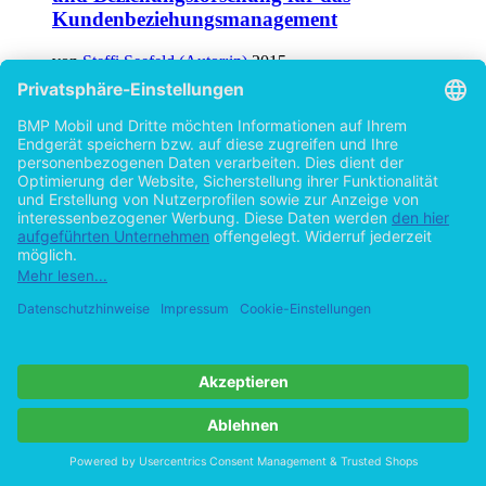
Kundenbeziehungsmanagement
von
Steffi Seefeld (Autor:in)
2015
©2011
Bachelorarbeit
49 Seiten
Hilfe/FAQ
Impressum
Datenschutz
AGB
Vertrag widerrufen
Zur Desktop-Version
Copyright ©Imprint in der Bedey & Thoms Media GmbH
powered
by
Open Publishing
Cookie-Einstellungen