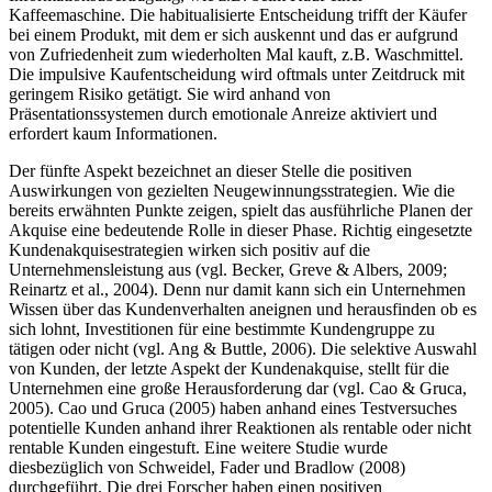
Kaffeemaschine. Die habitualisierte Entscheidung trifft der Käufer
bei einem Produkt, mit dem er sich auskennt und das er aufgrund
von Zufriedenheit zum wiederholten Mal kauft, z.B. Waschmittel.
Die impulsive Kaufentscheidung wird oftmals unter Zeitdruck mit
geringem Risiko getätigt. Sie wird anhand von
Präsentationssystemen durch emotionale Anreize aktiviert und
erfordert kaum Informationen.
Der fünfte Aspekt bezeichnet an dieser Stelle die positiven
Auswirkungen von gezielten Neugewinnungsstrategien. Wie die
bereits erwähnten Punkte zeigen, spielt das ausführliche Planen der
Akquise eine bedeutende Rolle in dieser Phase. Richtig eingesetzte
Kundenakquise­strategien wirken sich positiv auf die
Unternehmensleistung aus (vgl. Becker, Greve & Albers, 2009;
Reinartz et al., 2004). Denn nur damit kann sich ein Unternehmen
Wissen über das Kundenverhalten aneignen und herausfinden ob es
sich lohnt, Investitionen für eine be­stimmte Kundengruppe zu
tätigen oder nicht (vgl. Ang & Buttle, 2006). Die selektive Auswahl
von Kunden, der letzte Aspekt der Kundenakquise, stellt für die
Unternehmen eine große Herausforderung dar (vgl. Cao & Gruca,
2005). Cao und Gruca (2005) haben anhand eines Testversuches
potentielle Kunden anhand ihrer Reaktionen als rentable oder nicht
rentable Kunden eingestuft. Eine weitere Studie wurde
diesbezüglich von Schweidel, Fader und Bradlow (2008)
durchgeführt. Die drei Forscher haben einen positiven