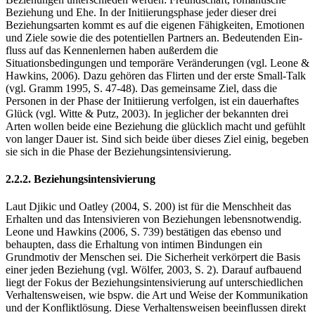
Beziehung und Ehe. In der Initiierungsphase jeder dieser drei
Beziehungsarten kommt es auf die eige­nen Fähigkeiten, Emotionen
und Ziele sowie die des potentiellen Partners an. Bedeutenden Ein­
fluss auf das Kennenlernen haben außerdem die
Situationsbedingungen und temporäre Verän­derungen (vgl. Leone &
Hawkins, 2006). Dazu gehören das Flirten und der erste Small-Talk
(vgl. Gramm 1995, S. 47-48). Das gemeinsame Ziel, dass die
Personen in der Phase der Initiierung verfolgen, ist ein dauerhaftes
Glück (vgl. Witte & Putz, 2003). In jeglicher der bekannten drei
Arten wollen beide eine Beziehung die glücklich macht und gefühlt
von langer Dauer ist. Sind sich beide über dieses Ziel einig, begeben
sie sich in die Phase der Beziehungsintensivierung.
2.2.2. Beziehungsintensivierung
Laut Djikic und Oatley (2004, S. 200) ist für die Menschheit das
Erhalten und das Intensivieren von Beziehungen lebensnotwendig.
Leone und Hawkins (2006, S. 739) bestätigen das ebenso und
behaupten, dass die Erhaltung von intimen Bindungen ein
Grundmotiv der Menschen sei. Die Sicherheit verkörpert die Basis
einer jeden Beziehung (vgl. Wölfer, 2003, S. 2). Darauf aufbauend
liegt der Fokus der Beziehungsintensivierung auf unterschiedlichen
Verhaltensweisen, wie bspw. die Art und Weise der Kommunikation
und der Konfliktlösung. Diese Verhaltensweisen beeinflussen direkt