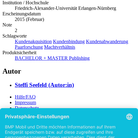
Institution / Hochschule
Friedrich-Alexander-Universität Erlangen-Nürnberg
Erscheinungsdatum
2015 (Februar)
Note
2
Schlagworte
Kundenakquisition
Kundenbindung
Kundenabwanderung
Paarforschung
Machtverhältnis
Produktsicherheit
BACHELOR + MASTER Publishing
Autor
Steffi Seefeld (Autor:in)
Hilfe/FAQ
Impressum
Datenschutz
AGB
Vertrag widerrufen
Zur Desktop-Version
Copyright ©Imprint in der Bedey & Thoms Media GmbH
powered