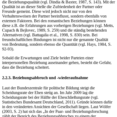
die Beziehungsqualität (vgl. Dindia & Baxter, 1987, S. 143). Mit der
Qualität ist an dieser Stelle die Zufriedenheit der Partner oder
Freunde gemeint. Diese wird jedoch nicht nur von den
Verhaltensweisen der Partner beeinflusst, sondern ebenfalls von
externen Faktoren. Bei den romantischen Beziehungen können
diese z.B. die Erfahrungen aus vorherigen Beziehungen (vgl. Metts,
Cupach & Bejlovec, 1989, S. 259) und die ständig bestehenden
Alternativen (vgl. Battagalia et al., 1998, S. 830) sein. Bei
freundschaftlichen Bindungen ist nicht nur die genannte Qualität
von Bedeutung, sondern ebenso die Quantität (vgl. Hays, 1984, S.
92-93).
Sobald die Erwartungen und Ziele beider Parteien einer
interpersonellen Beziehung auseinander gehen, besteht die Gefahr,
dass die Beziehung scheitert.
2.2.3. Beziehungsabbruch und -wiederaufnahme
Laut der Bundeszentrale für politische Bildung steigt die
Scheidungsrate der Ehen stetig an. Im Jahr 2009 lag die
Scheidungsrate bei der Hälfte der Eheschließungsrate (vgl.
Statistisches Bundesamt Deutschland, 2011). Gründe können dafür
in den veränderten Ansichten der Gesellschaft liegen. Laut Wölfer
(2003, S. 2) hat sich das „In der Paar- und Beziehungsforschung
zählt der Bereich des Beziehungsabbruches zu einem der