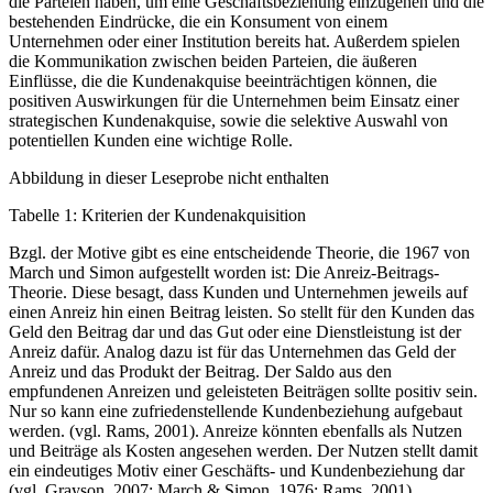
die Parteien haben, um eine Geschäftsbeziehung einzugehen und die
bestehenden Eindrücke, die ein Konsument von einem
Unternehmen oder einer Institution bereits hat. Außerdem spielen
die Kommunikation zwischen beiden Parteien, die äußeren
Einflüsse, die die Kundenakquise beeinträchtigen können, die
positiven Auswirkungen für die Unternehmen beim Einsatz einer
strategischen Kundenakquise, sowie die selektive Auswahl von
potentiellen Kunden eine wichtige Rolle.
Abbildung in dieser Leseprobe nicht enthalten
Tabelle 1: Kriterien der Kundenakquisition
Bzgl. der Motive gibt es eine entscheidende Theorie, die 1967 von
March und Simon aufgestellt worden ist: Die Anreiz-Beitrags-
Theorie. Diese besagt, dass Kunden und Unternehmen jeweils auf
einen Anreiz hin einen Beitrag leisten. So stellt für den Kunden das
Geld den Beitrag dar und das Gut oder eine Dienstleistung ist der
Anreiz dafür. Analog dazu ist für das Unternehmen das Geld der
Anreiz und das Produkt der Beitrag. Der Saldo aus den
empfundenen Anreizen und geleisteten Beiträgen sollte positiv sein.
Nur so kann eine zufriedenstellende Kundenbeziehung aufgebaut
werden. (vgl. Rams, 2001). Anreize könnten ebenfalls als Nutzen
und Beiträge als Kosten angesehen werden. Der Nutzen stellt damit
ein eindeutiges Motiv einer Geschäfts- und Kundenbeziehung dar
(vgl. Grayson, 2007; March & Simon, 1976; Rams, 2001).