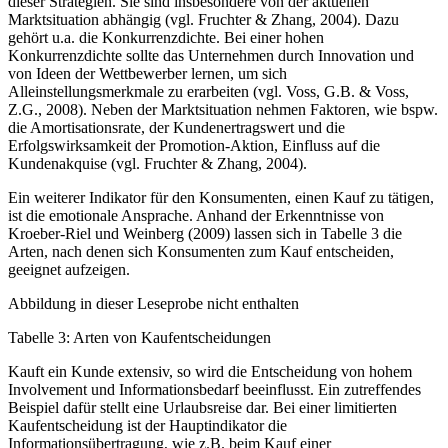
dieser Strategien. Sie sind insbesondere von der aktuellen
Marktsituation abhängig (vgl. Fruchter & Zhang, 2004). Dazu
gehört u.a. die Konkurrenzdichte. Bei einer hohen
Konkurrenzdichte sollte das Unternehmen durch Innovation und
von Ideen der Wettbewerber lernen, um sich
Alleinstellungsmerkmale zu erarbeiten (vgl. Voss, G.B. & Voss,
Z.G., 2008). Neben der Marktsituation nehmen Faktoren, wie bspw.
die Amortisationsrate, der Kundenertragswert und die
Erfolgswirksamkeit der Promotion-Aktion, Einfluss auf die
Kundenakquise (vgl. Fruchter & Zhang, 2004).
Ein weiterer Indikator für den Konsumenten, einen Kauf zu tätigen,
ist die emotionale An­sprache. Anhand der Erkenntnisse von
Kroeber-Riel und Weinberg (2009) lassen sich in Ta­belle 3 die
Arten, nach denen sich Konsumenten zum Kauf entscheiden,
geeignet aufzeigen.
Abbildung in dieser Leseprobe nicht enthalten
Tabelle 3: Arten von Kaufentscheidungen
Kauft ein Kunde extensiv, so wird die Entscheidung von hohem
Involvement und Informa­tionsbedarf beeinflusst. Ein zutreffendes
Beispiel dafür stellt eine Urlaubsreise dar. Bei einer limitierten
Kaufentscheidung ist der Hauptindikator die
Informationsübertragung, wie z.B. beim Kauf einer