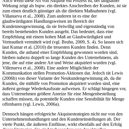
Auch wenn diese Art von Akquise ein Prozess ist, der langsamer
Wirkung zeigt als bspw. ein direktes Anschreiben der Kunden, ist sie
zum einen deutlich günstiger als die direkten Maßnahmen (vgl.
Villanueva et al., 2008). Zum anderen ist es eine der
glaubwürdigsten Handlungsweisen im Bereich der
Kundenneugewinnung, da sie freiwillig und eigenständig von
bereits bestehenden Kunden ausgeht. Das bedeutet, dass eine
Empfehlung mit einem hohen Maß an Glaubwürdigkeit und
Vertrautheit vermittelt wird (vgl. Bruhn, 2009, S. 4). So lassen sich
laut Kumar et al. (2010) die treuesten Kunden finden. Denn
Kunden, die anhand einer Empfehlung gewonnen worden sind,
bleiben nahezu doppelt so lange Kunden des Unternehmens, als
jene, die auf eine andere Art und Weise akquiriert wurden (vgl.
Villenueva et al., 2008). Eine andere Möglichkeit der
Kommunikation stellen Promotion-Aktionen dar. Jedoch rät Lewis
(2006b) von dieser Variante der Neukundengewinnung ab, da die
Kunden, die mithilfe von Promotion akquiriert worden sind, eine
äußerst geringe Wiederkaufsrate aufweisen. Er schlägt hingegen vor,
dass Unternehmen größere Anreize für eine Mengen­bestellung
schaffen müssen, da potentielle Kunden eine Sensibilität für Menge
offenbaren (vgl. Lewis, 2006a).
Dennoch hängen erfolgreiche Akquisestrategien nicht nur von den
Unternehmenshandlungen und den Kundeneinstellungen ab. Der
vierte Punkt, die äußeren Einflüsse, wirkt ebenfalls auf den Erfolg