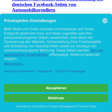
deutschen Facebook-Seiten von
Automobilherstellern
von
Pascal Mansmann (Autor:in)
2015
©2011
Bachelorarbeit
68 Seiten
Hilfe/FAQ
Impressum
Datenschutz
AGB
Vertrag widerrufen
Zur Desktop-Version
Copyright ©Imprint in der Bedey & Thoms Media GmbH
powered
by
Open Publishing
Cookie-Einstellungen