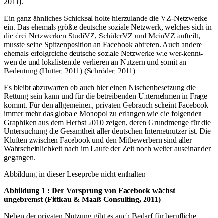
2011).
Ein ganz ähnliches Schicksal holte hierzulande die VZ-Netzwerke
ein. Das ehemals größte deutsche soziale Netzwerk, welches sich in
die drei Netzwerken StudiVZ, SchülerVZ und MeinVZ aufteilt,
musste seine Spitzenposition an Facebook abtreten. Auch andere
ehemals erfolgreiche deutsche soziale Netzwerke wie wer-kennt-
wen.de und lokalisten.de verlieren an Nutzern und somit an
Bedeutung (Hutter, 2011) (Schröder, 2011).
Es bleibt abzuwarten ob auch hier einen Nischenbesetzung die
Rettung sein kann und für die betreibenden Unternehmen in Frage
kommt. Für den allgemeinen, privaten Gebrauch scheint Facebook
immer mehr das globale Monopol zu erlangen wie die folgenden
Graphiken aus dem Herbst 2010 zeigen, deren Grundmenge für die
Untersuchung die Gesamtheit aller deutschen Internetnutzer ist. Die
Kluften zwischen Facebook und den Mitbewerbern sind aller
Wahrscheinlichkeit nach im Laufe der Zeit noch weiter auseinander
gegangen.
Abbildung in dieser Leseprobe nicht enthalten
Abbildung 1 : Der Vorsprung von Facebook wächst
ungebremst (Fittkau & Maaß Consulting, 2011)
Neben der privaten Nutzung gibt es auch Bedarf für berufliche