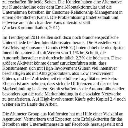
zu erschaffen für beide Seiten. Die Kunden haben eine Alternative
zur Kundenhotline oder dem Email-Kontaktformular und die
Unternehmen betreiben ihr Customer-Relationship-Management in
einem öffentlichen Kanal. Die Problemlösung findet zeitnah und
teilweise auch durch andere Fans unterstützt statt
(Zucker.Kommunikation, 2011).
Im Trendreport 2011 stellten sich dazu noch branchenspezifische
Unterschiede bei den Interaktionsraten heraus. Die Hersteller von
Fast Moving Consumer Goods (FMCG) boten dabei die niedrigsten
Interaktionsraten auf mit Werten von 1,1% im Schnitt, die
Automobilhersteller mit durchschnittlich 2,3% die höchsten. Diese
größere Aktivität könnte darauf zurückzufuhren sein, dass
Konsumenten sich mit High-Involvement Gütern viel intensiver
beschäftigen als mit Alltagsprodukten, also Low Involvement
Gütern, und bei Zufriedenheit eine höhere Loyalität entwickeln.
Ebenso ist anzunehmen, dass sich die Differenzen auf der realen
Markenbindung basieren. Somit schaffen es die Automobilhersteller
besonders gut die reale Markenbindung in die sozialen Netzwerke
zu transferieren. Auf High-Involvement Käufe geht Kapitel 2.4 noch
weiter ein im Laufe der Arbeit.
Die Altimeter Group aus Kalifornien hat mit Hilfe einer Vielzahl an
Agenturen, Vermarktern und Experten acht Erfolgskriterien für das
Betreiben eine Unternehmensseite auf Facebook herausgestellt und