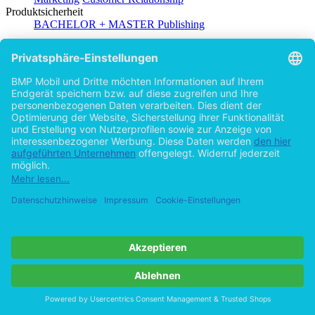
Produktsicherheit
BACHELOR + MASTER Publishing
Autor
Pascal Mansmann (Autor:in)
Hilfe/FAQ
Impressum
Datenschutz
AGB
Vertrag widerrufen
Zur Desktop-Version
Copyright ©Imprint in der Bedey & Thoms Media GmbH
powered
by
Open Publishing
Zurück