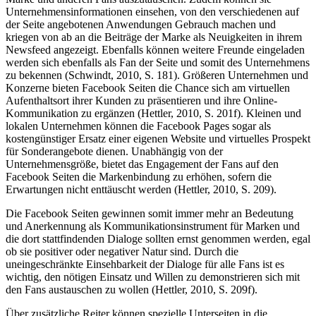
Unternehmensinformationen einsehen, von den verschiedenen auf
der Seite angebotenen Anwendungen Gebrauch machen und
kriegen von ab an die Beiträge der Marke als Neuigkeiten in ihrem
Newsfeed angezeigt. Ebenfalls können weitere Freunde eingeladen
werden sich ebenfalls als Fan der Seite und somit des Unternehmens
zu bekennen (Schwindt, 2010, S. 181). Größeren Unternehmen und
Konzerne bieten Facebook Seiten die Chance sich am virtuellen
Aufenthaltsort ihrer Kunden zu präsentieren und ihre Online-
Kommunikation zu ergänzen (Hettler, 2010, S. 201f). Kleinen und
lokalen Unternehmen können die Facebook Pages sogar als
kostengünstiger Ersatz einer eigenen Website und virtuelles Prospekt
für Sonderangebote dienen. Unabhängig von der
Unternehmensgröße, bietet das Engagement der Fans auf den
Facebook Seiten die Markenbindung zu erhöhen, sofern die
Erwartungen nicht enttäuscht werden (Hettler, 2010, S. 209).
Die Facebook Seiten gewinnen somit immer mehr an Bedeutung
und Anerkennung als Kommunikationsinstrument für Marken und
die dort stattfindenden Dialoge sollten ernst genommen werden, egal
ob sie positiver oder negativer Natur sind. Durch die
uneingeschränkte Einsehbarkeit der Dialoge für alle Fans ist es
wichtig, den nötigen Einsatz und Willen zu demonstrieren sich mit
den Fans austauschen zu wollen (Hettler, 2010, S. 209f).
Über zusätzliche Reiter können spezielle Unterseiten in die