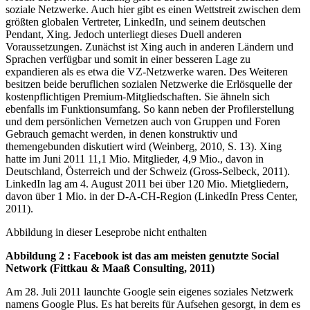
soziale Netzwerke. Auch hier gibt es einen Wettstreit zwischen dem
größten globalen Vertreter, LinkedIn, und seinem deutschen
Pendant, Xing. Jedoch unterliegt dieses Duell anderen
Voraussetzungen. Zunächst ist Xing auch in anderen Ländern und
Sprachen verfügbar und somit in einer besseren Lage zu
expandieren als es etwa die VZ-Netzwerke waren. Des Weiteren
besitzen beide beruflichen sozialen Netzwerke die Erlösquelle der
kostenpflichtigen Premium-Mitgliedschaften. Sie ähneln sich
ebenfalls im Funktionsumfang. So kann neben der Profilerstellung
und dem persönlichen Vernetzen auch von Gruppen und Foren
Gebrauch gemacht werden, in denen konstruktiv und
themengebunden diskutiert wird (Weinberg, 2010, S. 13). Xing
hatte im Juni 2011 11,1 Mio. Mitglieder, 4,9 Mio., davon in
Deutschland, Österreich und der Schweiz (Gross-Selbeck, 2011).
LinkedIn lag am 4. August 2011 bei über 120 Mio. Mietgliedern,
davon über 1 Mio. in der D-A-CH-Region (LinkedIn Press Center,
2011).
Abbildung in dieser Leseprobe nicht enthalten
Abbildung 2 : Facebook ist das am meisten genutzte Social
Network (Fittkau & Maaß Consulting, 2011)
Am 28. Juli 2011 launchte Google sein eigenes soziales Netzwerk
namens Google Plus. Es hat bereits für Aufsehen gesorgt, in dem es