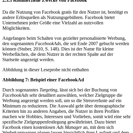
2.3.3 Kommerzielle Zwecke von Facebook
Da die Nutzung von Facebook gratis für den Nutzer ist, benötigt es
andere Erlösquellen als Nutzungsgebühren. Facebook bietet
Unternehmen jeder Größe eine Vielzahl an nutzvollen
Möglichkeiten.
Angefangen beim Schalten von gezielter personalisierte Werbung,
den sogenannten
FacebookAds
, die seit Ende 2007 gebucht werden
können (Stuber, 2010, S. 148). Dies ist der Name für kleine
Werbeflächen, die dem Nutzer in der rechten Spalte auf der
Startseite angezeigt werden.
Abbildung in dieser Leseprobe nicht enthalten
Abbildung 7: Beispiel einer FacebookAd
Durch sogenanntes
Targeting
, lässt sich bei der Buchung von
FacebookAds
sehr detailliert aus­wählen, welcher Zielgruppe die
Werbung angezeigt werden soll, um so die Streuverluste auf ein
Minimum zu reduzieren. Die Auswahl geht über demographische
Kriterien hin zu anderen Angaben, die Nutzer in ihren Profilen
machen wie Hobbies, Interessen und Vorlieben, somit wird eine sehr
spezifische Zielgruppenfestlegung gewährleistet. Dazu bietet
Facebook einen kostenlosen
Ads Manager
an, mit dem sich
Werbekampagnen planen lassen hinsichtlich ihrer Laufzeit und dem