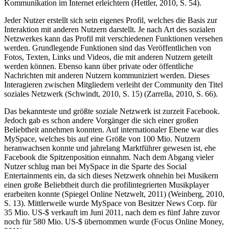
Kommunikation im Internet erleichtern (Hettler, 2010, S. 54).
Jeder Nutzer erstellt sich sein eigenes Profil, welches die Basis zur
Interaktion mit anderen Nutzern darstellt. Je nach Art des sozialen
Netzwerkes kann das Profil mit verschiedenen Funktionen versehen
werden. Grundlegende Funktionen sind das Veröffentlichen von
Fotos, Texten, Links und Videos, die mit anderen Nutzern geteilt
werden können. Ebenso kann über private oder öffentliche
Nachrichten mit anderen Nutzern kommuniziert werden. Dieses
Interagieren zwischen Mitgliedern verleiht der Community den Titel
soziales Netzwerk (Schwindt, 2010, S. 15) (Zarrella, 2010, S. 66).
Das bekannteste und größte soziale Netzwerk ist zurzeit Facebook.
Jedoch gab es schon andere Vorgänger die sich einer großen
Beliebtheit annehmen konnten. Auf internationaler Ebene war dies
MySpace, welches bis auf eine Größe von 100 Mio. Nutzern
heranwachsen konnte und jahrelang Marktführer gewesen ist, ehe
Facebook die Spitzenposition einnahm. Nach dem Abgang vieler
Nutzer schlug man bei MySpace in die Sparte des Social
Entertainments ein, da sich dieses Netzwerk ohnehin bei Musikern
einen große Beliebtheit durch die profilintegrierten Musikplayer
erarbeiten konnte (Spiegel Online Netzwelt, 2011) (Weinberg, 2010,
S. 13). Mittlerweile wurde MySpace von Besitzer News Corp. für
35 Mio. US-$ verkauft im Juni 2011, nach dem es fünf Jahre zuvor
noch für 580 Mio. US-$ übernommen wurde (Focus Online Money,