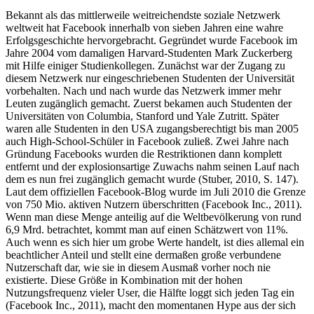
Bekannt als das mittlerweile weitreichendste soziale Netzwerk
weltweit hat Facebook innerhalb von sieben Jahren eine wahre
Erfolgsgeschichte hervorgebracht. Gegründet wurde Facebook im
Jahre 2004 vom damaligen Harvard-Studenten Mark Zuckerberg
mit Hilfe einiger Studienkollegen. Zunächst war der Zugang zu
diesem Netzwerk nur eingeschriebenen Studenten der Universität
vorbehalten. Nach und nach wurde das Netzwerk immer mehr
Leuten zugänglich gemacht. Zuerst bekamen auch Studenten der
Universitäten von Columbia, Stanford und Yale Zutritt. Später
waren alle Studenten in den USA zugangsberechtigt bis man 2005
auch High-School-Schüler in Facebook zuließ. Zwei Jahre nach
Gründung Facebooks wurden die Restriktionen dann komplett
entfernt und der explosionsartige Zuwachs nahm seinen Lauf nach
dem es nun frei zugänglich gemacht wurde (Stuber, 2010, S. 147).
Laut dem offiziellen Facebook-Blog wurde im Juli 2010 die Grenze
von 750 Mio. aktiven Nutzern überschritten (Facebook Inc., 2011).
Wenn man diese Menge anteilig auf die Weltbevölkerung von rund
6,9 Mrd. betrachtet, kommt man auf einen Schätzwert von 11%.
Auch wenn es sich hier um grobe Werte handelt, ist dies allemal ein
beachtlicher Anteil und stellt eine dermaßen große verbundene
Nutzerschaft dar, wie sie in diesem Ausmaß vorher noch nie
existierte. Diese Größe in Kombination mit der hohen
Nutzungsfrequenz vieler User, die Hälfte loggt sich jeden Tag ein
(Facebook Inc., 2011), macht den momentanen Hype aus der sich