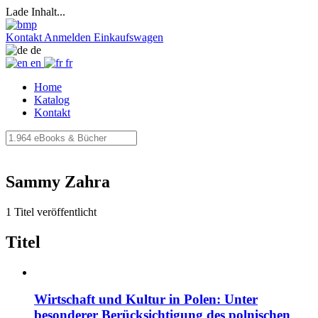
Lade Inhalt...
Kontakt
Anmelden
Einkaufswagen
de
en
fr
Home
Katalog
Kontakt
Sammy Zahra
1 Titel veröffentlicht
Titel
Wirtschaft und Kultur in Polen: Unter
besonderer Berücksichtigung des polnischen