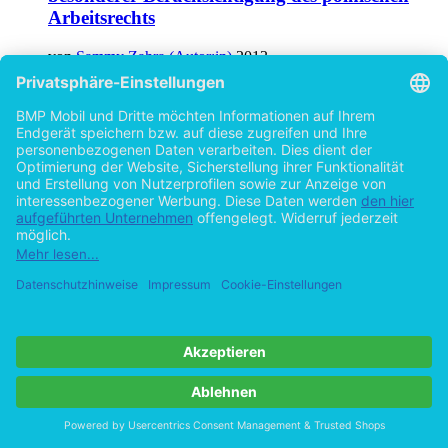
Arbeitsrechts
von
Sammy Zahra (Autor:in)
2013
©2012
Studienarbeit
48 Seiten
Hilfe/FAQ
Impressum
Datenschutz
AGB
Vertrag widerrufen
Zur Desktop-Version
Copyright ©Imprint in der Bedey & Thoms Media GmbH
powered
by
Open Publishing
Cookie-Einstellungen