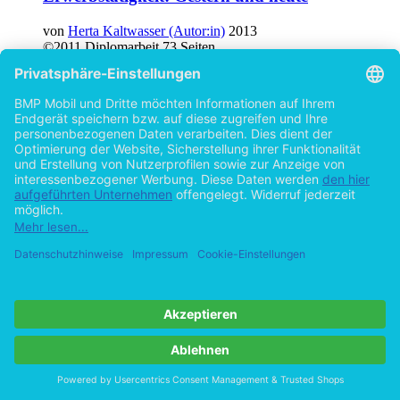
von
Herta Kaltwasser (Autor:in)
2013
©2011
Diplomarbeit
73 Seiten
Hilfe/FAQ
Impressum
Datenschutz
AGB
Vertrag widerrufen
Zur Desktop-Version
Copyright ©Imprint in der Bedey & Thoms Media GmbH
powered
by
Open Publishing
Cookie-Einstellungen