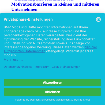
Motivationsbarrieren in kleinen und mittleren
Unternehmen
von
Mirko Kittler (Autor:in)
2013
©2011
Bachelorarbeit
52 Seiten
Hilfe/FAQ
Impressum
Datenschutz
AGB
Vertrag widerrufen
Zur Desktop-Version
Copyright ©Imprint in der Bedey & Thoms Media GmbH
powered
by
Open Publishing
Cookie-Einstellungen