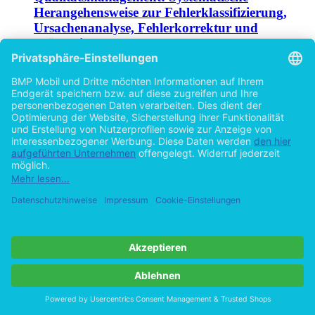
Herangehensweise zur Fehlerklassifizierung,
Ursachenanalyse, Fehlerkorrektur und
Prävention
von
Martin Drobits (Autor:in)
2015
©2010
Bachelorarbeit
40 Seiten
Hilfe/FAQ
Impressum
Datenschutz
AGB
Vertrag widerrufen
Zur Desktop-Version
Copyright ©Imprint in der Bedey & Thoms Media GmbH
powered
by
Open Publishing
Cookie-Einstellungen