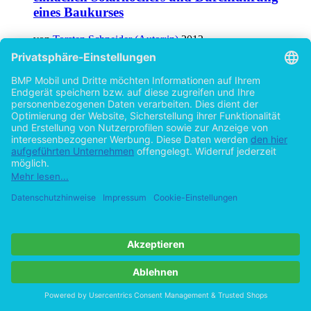
eines Baukurses
von
Torsten Schneider (Autor:in)
2012
©2010
Bachelorarbeit
61 Seiten
Hilfe/FAQ
Impressum
Datenschutz
AGB
Vertrag widerrufen
Zur Desktop-Version
Copyright ©Imprint in der Bedey & Thoms Media GmbH
powered
by
Open Publishing
Cookie-Einstellungen