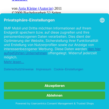
von
Anja Kleine (Autor:in)
2011
©2009
Bachelorarbeit
52 Seiten
Hilfe/FAQ
Impressum
Datenschutz
AGB
Vertrag widerrufen
Zur Desktop-Version
Copyright ©Imprint in der Bedey & Thoms Media GmbH
powered
by
Open Publishing
Cookie-Einstellungen