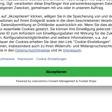
 sowie Mittwoch 14:00 bis 15:00 Uhr:
+49(0)176-85996762