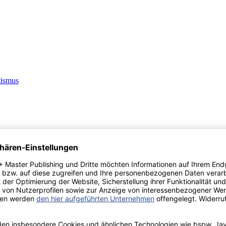
tismus
: