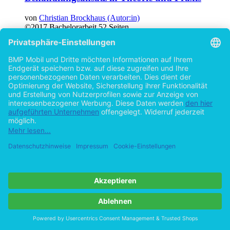
von
Christian Brockhaus (Autor:in)
©2017
Bachelorarbeit
52 Seiten
Hilfe/FAQ
Impressum
Datenschutz
AGB
Vertrag widerrufen
Zur Desktop-Version
Copyright ©Imprint in der Bedey & Thoms Media GmbH
powered
by
Open Publishing
Cookie-Einstellungen