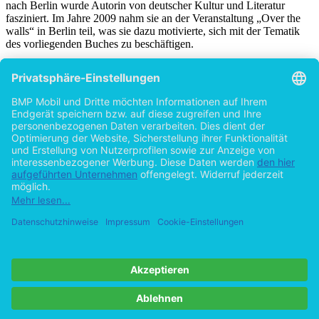
nach Berlin wurde Autorin von deutscher Kultur und Literatur
fasziniert. Im Jahre 2009 nahm sie an der Veranstaltung „Over the
walls“ in Berlin teil, was sie dazu motivierte, sich mit der Tematik
des vorliegenden Buches zu beschäftigen.
Titel
Literatur der DDR und BRD im Schatten der
Berliner Mauer
von
Justyna Zachara (Autor:in)
2015
©2010
Bachelorarbeit
56 Seiten
Hilfe/FAQ
Impressum
Datenschutz
AGB
Vertrag widerrufen
Zur Desktop-Version
Copyright ©Imprint in der Bedey & Thoms Media GmbH
powered
by
Open Publishing