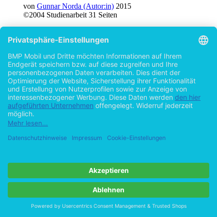
von
Gunnar Norda (Autor:in)
2015
©2004
Studienarbeit
31 Seiten
Hilfe/FAQ
Impressum
Datenschutz
AGB
Vertrag widerrufen
Zur Desktop-Version
Copyright ©Imprint in der Bedey & Thoms Media GmbH
powered
by
Open Publishing
Cookie-Einstellungen