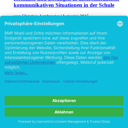
kommunikativen Situationen in der Schule
von
Christian Armbruster (Autor:in)
2015
©2001
Examensarbeit
64 Seiten
Hilfe/FAQ
Impressum
Datenschutz
AGB
Vertrag widerrufen
Zur Desktop-Version
Copyright ©Imprint in der Bedey & Thoms Media GmbH
powered
by
Open Publishing
Cookie-Einstellungen