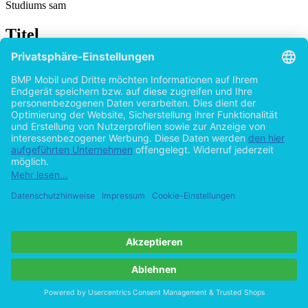
Studiums sam
Titel
Der gesetzgeberische Handlungsbedarf im
Bereich Corporate Social Responsibility
von
Malte Wilhelm (Autor:in)
2015
©2013
Bachelorarbeit
64 Seiten
Hilfe/FAQ
Impressum
Datenschutz
AGB
Vertrag widerrufen
Zur Desktop-Version
Copyright ©Imprint in der Bedey & Thoms Media GmbH
powered
by
Open Publishing
Cookie-Einstellungen