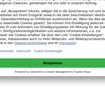
 sowie Mittwoch 14:00 bis 15:00 Uhr:
+49(0)176-85996762