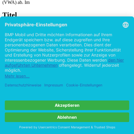
(VWA) ab. Im
Titel
Wirtschaftsfaktor Bundesliga: Der Einfluss von
Stakeholder auf den deutschen Profifußball
von
Jürgen Weber (Autor:in)
2014
©2012
Diplomarbeit
60 Seiten
Hilfe/FAQ
Impressum
Datenschutz
AGB
Vertrag widerrufen
Zur Desktop-Version
Copyright ©Imprint in der Bedey & Thoms Media GmbH
powered
by
Open Publishing
Cookie-Einstellungen