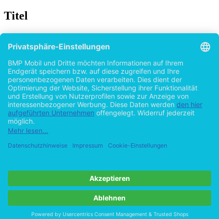
Titel
WATCHMEN: Repräsentation von Körper und
Sexualität im Spannungsverhältnis der Gewalt
in Film und Graphic Novel
von
Carolin Blefgen (Autor:in)
2015
©2012
Bachelorarbeit
69 Seiten
Hilfe/FAQ
Impressum
Datenschutz
AGB
Vertrag widerrufen
Zur Desktop-Version
Copyright ©Imprint in der Bedey & Thoms Media GmbH
powered
by
Open Publishing
Cookie-Einstellungen