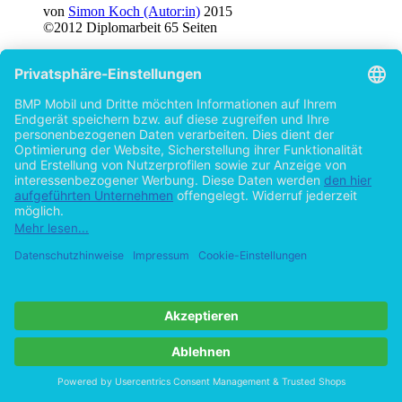
von
Simon Koch (Autor:in)
2015
©2012
Diplomarbeit
65 Seiten
Hilfe/FAQ
Impressum
Datenschutz
AGB
Vertrag widerrufen
Zur Desktop-Version
Copyright ©Imprint in der Bedey & Thoms Media GmbH
powered
by
Open Publishing
Cookie-Einstellungen