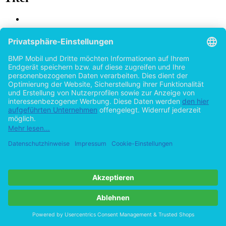
Auswirkungen der Individualisierung auf das
Stadtbild Münchens nach der
Individualisierungstheorie von Ulrich Beck
von
Jan-Hendrik Block (Autor:in)
2015
©2014
Bachelorarbeit
51 Seiten
Hilfe/FAQ
Impressum
Datenschutz
AGB
Vertrag widerrufen
Zur Desktop-Version
Copyright ©Imprint in der Bedey & Thoms Media GmbH
powered
by
Open Publishing
Cookie-Einstellungen