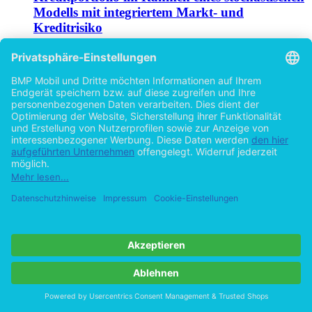
Modells mit integriertem Markt- und
Kreditrisiko
von
Hervé Awoumlac Tsatedem (Autor:in)
2015
©2013
Masterarbeit
67 Seiten
Hilfe/FAQ
Impressum
Datenschutz
AGB
Vertrag widerrufen
Zur Desktop-Version
Copyright ©Imprint in der Bedey & Thoms Media GmbH
powered
by
Open Publishing
Cookie-Einstellungen