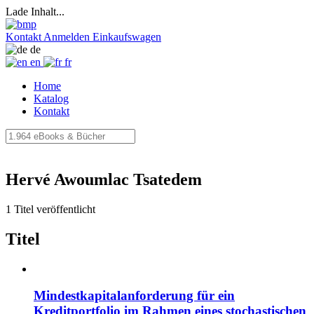
Lade Inhalt...
Kontakt
Anmelden
Einkaufswagen
de
en
fr
Home
Katalog
Kontakt
Hervé Awoumlac Tsatedem
1 Titel veröffentlicht
Titel
Mindestkapitalanforderung für ein
Kreditportfolio im Rahmen eines stochastischen