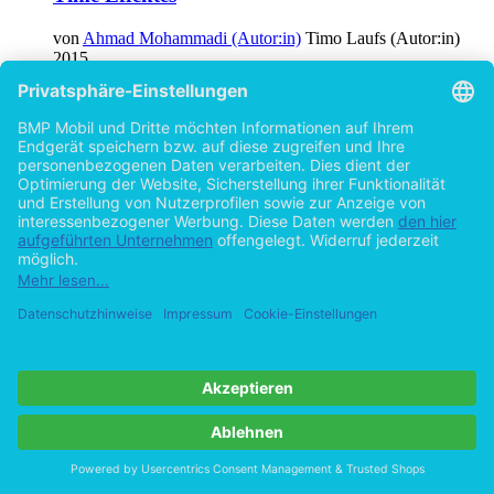
von
Ahmad Mohammadi (Autor:in)
Timo Laufs (Autor:in)
2015
©2014
Masterarbeit
80 Seiten
Hilfe/FAQ
Impressum
Datenschutz
AGB
Vertrag widerrufen
Zur Desktop-Version
Copyright ©Imprint in der Bedey & Thoms Media GmbH
powered
by
Open Publishing
Cookie-Einstellungen