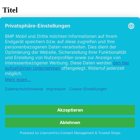
Titel
Der Habitus als kapitalismuskritisches Konzept:
Rezeption und Redefinition im US-
amerikanischen Diskurs
von
Varinia Lindau (Autor:in)
2015
©2013
Bachelorarbeit
29 Seiten
Hilfe/FAQ
Impressum
Datenschutz
AGB
Vertrag widerrufen
Zur Desktop-Version
Copyright ©Imprint in der Bedey & Thoms Media GmbH
powered
by
Open Publishing
Cookie-Einstellungen