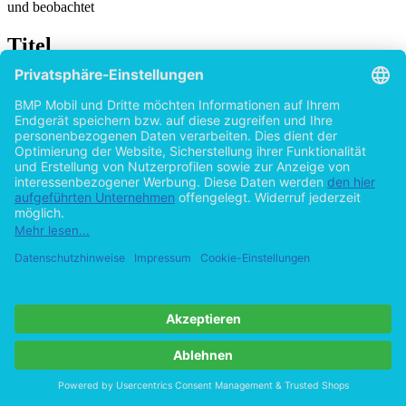
und beobachtet
Titel
Bürgerhaushalte in Deutschland: Welche Rolle
spielen Geld, Verwaltung und Beteiligung?
von
Patrick Buck (Autor:in)
2015
©2014
Magisterarbeit
72 Seiten
Hilfe/FAQ
Impressum
Datenschutz
AGB
Vertrag widerrufen
Zur Desktop-Version
Copyright ©Imprint in der Bedey & Thoms Media GmbH
powered
by
Open Publishing
Cookie-Einstellungen