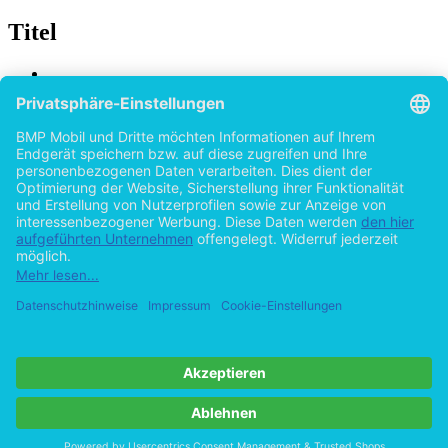
Titel
Naturwissenschaftliche Bildung in der Frühen
Kindheit: Ein grundlegender Vergleich der
schwedischen Entwicklungspädagogik mit dem
Konzept der Stiftung „Haus der kleinen
Forscher“
von
Nicole Persson (Autor:in)
2015
©2013
Bachelorarbeit
40 Seiten
Hilfe/FAQ
Impressum
Datenschutz
AGB
Vertrag widerrufen
Zur Desktop-Version
Copyright ©Imprint in der Bedey & Thoms Media GmbH
powered
by
Open Publishing