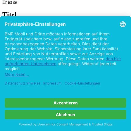
Er ist se
Titel
Fiktionale Gewalt und reale Aggression: Zur
Wirkung gewalthaltiger Computerspiele
von
Marcel Bohnert (Autor:in)
2015
©2005
Studienarbeit
30 Seiten
Hilfe/FAQ
Impressum
Datenschutz
AGB
Vertrag widerrufen
Zur Desktop-Version
Copyright ©Imprint in der Bedey & Thoms Media GmbH
powered
by
Open Publishing
Cookie-Einstellungen