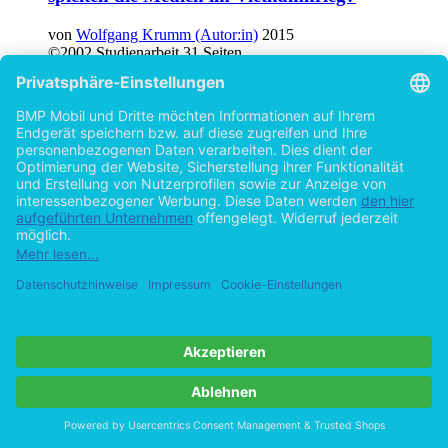
von
Wolfgang Krumm (Autor:in)
2015
©2002
Studienarbeit
31 Seiten
Hilfe/FAQ
Impressum
Datenschutz
AGB
Vertrag widerrufen
Zur Desktop-Version
Copyright ©Imprint in der Bedey & Thoms Media GmbH
powered
by
Open Publishing
Cookie-Einstellungen