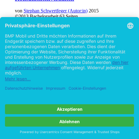
von
Stephan Schwertfeger (Autor:in)
2015
©2013
Bachelorarbeit
63 Seiten
Hilfe/FAQ
Impressum
Datenschutz
AGB
Vertrag widerrufen
Zur Desktop-Version
Copyright ©Imprint in der Bedey & Thoms Media GmbH
powered
by
Open Publishing
Cookie-Einstellungen