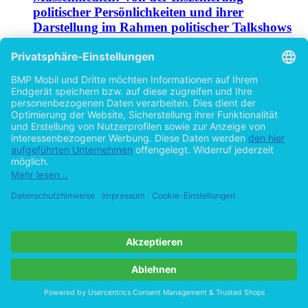
politischer Persönlichkeiten und ihrer
Darstellung im Rahmen politischer Talkshows
von
Olaf Steingräber (Autor:in)
2013
©2012
Bachelorarbeit
49 Seiten
Hilfe/FAQ
Impressum
Datenschutz
AGB
Vertrag widerrufen
Zur Desktop-Version
Copyright ©Imprint in der Bedey & Thoms Media GmbH
powered
by
Open Publishing
Cookie-Einstellungen