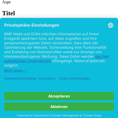
Aspe
Titel
Corporate Social Responsibility vs. Social
Business: Die Analogie zweier
Unternehmensverantwortungskonzepte
von
Caroline Priese (Autor:in)
2013
©2011
Bachelorarbeit
65 Seiten
Hilfe/FAQ
Impressum
Datenschutz
AGB
Vertrag widerrufen
Zur Desktop-Version
Copyright ©Imprint in der Bedey & Thoms Media GmbH
powered
by
Open Publishing
Cookie-Einstellungen