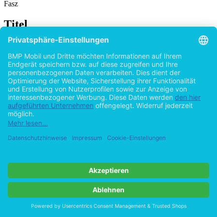
Fasz
Titel
Darf die EU das deutsche Strafrecht ändern?
Die Strafrechtsharmonisierung in der
Europäischen Union
von
Sinan Eroglu (Autor:in)
2015
©2011
Bachelorarbeit
61 Seiten
Hilfe/FAQ
Impressum
Datenschutz
AGB
Vertrag widerrufen
Zur Desktop-Version
Copyright ©Imprint in der Bedey & Thoms Media GmbH
powered
by
Open Publishing
Cookie-Einstellungen