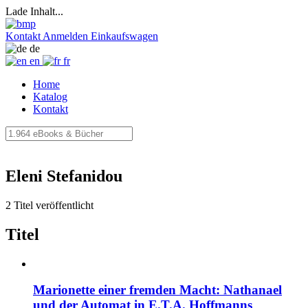
Lade Inhalt...
Kontakt
Anmelden
Einkaufswagen
de
en
fr
Home
Katalog
Kontakt
Eleni Stefanidou
2 Titel veröffentlicht
Titel
Marionette einer fremden Macht: Nathanael
und der Automat in E.T.A. Hoffmanns