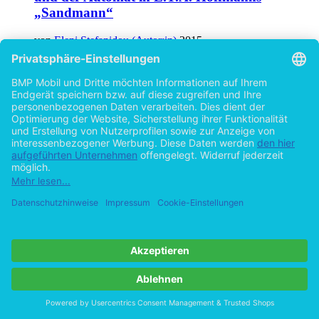
„Sandmann“
von
Eleni Stefanidou (Autor:in)
2015
©1999
Studienarbeit
22 Seiten
Wie das Bildungssystem soziale Ungleichheit
reproduziert: Die verborgenen Mechanismen
von Habitus, Kapital und Meritokratie
von
Eleni Stefanidou (Autor:in)
2015
©2008
Studienarbeit
42 Seiten
Hilfe/FAQ
Impressum
Datenschutz
AGB
Vertrag widerrufen
Zur Desktop-Version
Copyright ©Imprint in der Bedey & Thoms Media GmbH
powered
by
Open Publishing
Cookie-Einstellungen