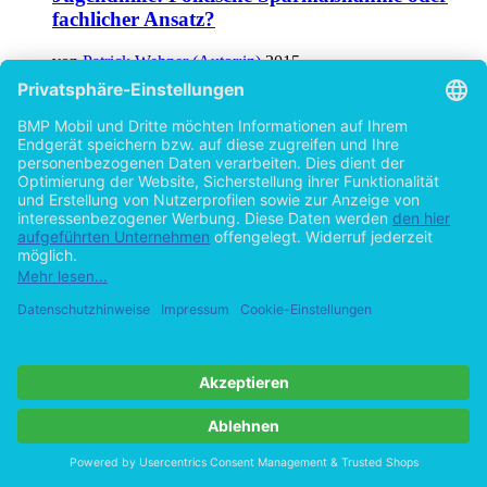
fachlicher Ansatz?
von
Patrick Wehner (Autor:in)
2015
©2007
Studienarbeit
33 Seiten
Hilfe/FAQ
Impressum
Datenschutz
AGB
Vertrag widerrufen
Zur Desktop-Version
Copyright ©Imprint in der Bedey & Thoms Media GmbH
powered
by
Open Publishing
Cookie-Einstellungen