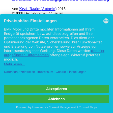
von
Kezia Raabe (Autor:in)
2015
©2008
Bachelorarbeit
44 Seiten
Hilfe/FAQ
Impressum
Datenschutz
AGB
Vertrag widerrufen
Zur Desktop-Version
Copyright ©Imprint in der Bedey & Thoms Media GmbH
powered
by
Open Publishing
Cookie-Einstellungen