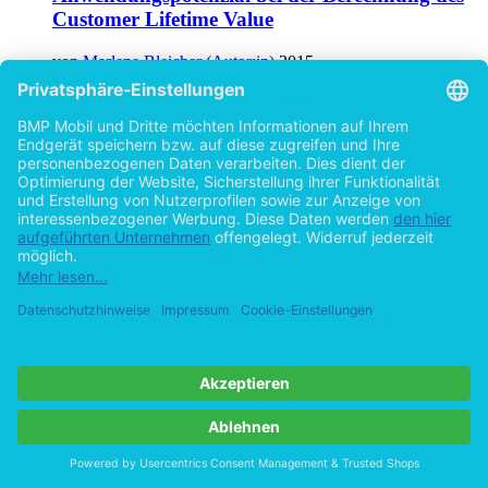
Customer Lifetime Value
von
Marlene Bleicher (Autor:in)
2015
©2010
Bachelorarbeit
54 Seiten
Hilfe/FAQ
Impressum
Datenschutz
AGB
Vertrag widerrufen
Zur Desktop-Version
Copyright ©Imprint in der Bedey & Thoms Media GmbH
powered
by
Open Publishing
Cookie-Einstellungen