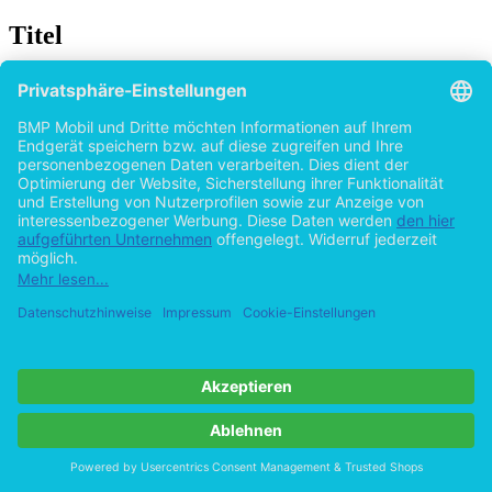
Titel
Social Media Monitoring: Den digitalen
Fußabdruck im Netz überwachen
von
Irene Elert geb. Brianzew (Autor:in)
2015
©2013
Bachelorarbeit
68 Seiten
Hilfe/FAQ
Impressum
Datenschutz
AGB
Vertrag widerrufen
Zur Desktop-Version
Copyright ©Imprint in der Bedey & Thoms Media GmbH
powered
by
Open Publishing
Cookie-Einstellungen