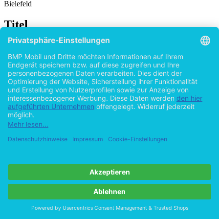
Bielefeld
Titel
Demenz bei türkischen Migranten: Darstellung
einer Erkrankung, für die man sich nicht
schämen muss
von
Karolin Civirci (Autor:in)
2014
©2010
Diplomarbeit
43 Seiten
Hilfe/FAQ
Impressum
Datenschutz
AGB
Vertrag widerrufen
Zur Desktop-Version
Copyright ©Imprint in der Bedey & Thoms Media GmbH
powered
by
Open Publishing
Cookie-Einstellungen