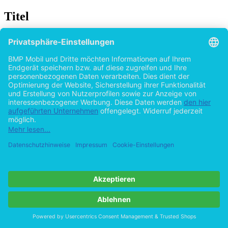
Titel
Paul Claudel in der Kunst seiner Schwester
Camille Claudel
von
Christine Engelke (Autor:in)
2015
©2011
Bachelorarbeit
42 Seiten
Hilfe/FAQ
Impressum
Datenschutz
AGB
Vertrag widerrufen
Zur Desktop-Version
Copyright ©Imprint in der Bedey & Thoms Media GmbH
powered
by
Open Publishing
Cookie-Einstellungen