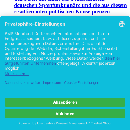
deutschen Sportfunktionäre und die aus diesem
resultierenden politischen Konsequenzen
von
Eike Lohde (Autor:in)
2015
©2013
Bachelorarbeit
43 Seiten
Hilfe/FAQ
Impressum
Datenschutz
AGB
Vertrag widerrufen
Zur Desktop-Version
Copyright ©Imprint in der Bedey & Thoms Media GmbH
powered
by
Open Publishing
Cookie-Einstellungen