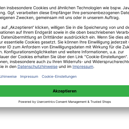
:
 sowie Mittwoch 14:00 bis 15:00 Uhr:
+49(0)176-85996762