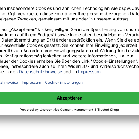
:
 sowie Mittwoch 14:00 bis 15:00 Uhr:
+49(0)176-85996762