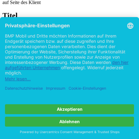
auf Seite des Klient
Titel
Aufbau einer SOA auf Basis des
Finanzmanagements von Microsoft Dynamics
NAV 2009
von
Bernhard Mähr (Autor:in)
2015
©2010
Bachelorarbeit
57 Seiten
Hilfe/FAQ
Impressum
Datenschutz
AGB
Vertrag widerrufen
Zur Desktop-Version
Copyright ©Imprint in der Bedey & Thoms Media GmbH
powered
by
Open Publishing
Cookie-Einstellungen