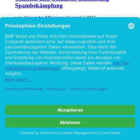
Chancen und Gefahren: Einführung
Spambekämpfung
von
Alexander Mösinger (Autor:in)
2015
©2013
Bachelorarbeit
44 Seiten
Hilfe/FAQ
Impressum
Datenschutz
AGB
Vertrag widerrufen
Zur Desktop-Version
Copyright ©Imprint in der Bedey & Thoms Media GmbH
powered
by
Open Publishing
Cookie-Einstellungen