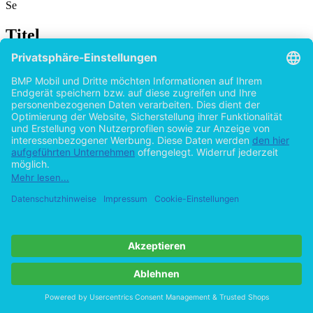
Se
Titel
Skandal in Hollywood: Die Wirkung von
negativen Berichterstattungen über Superstars
auf die Einspielergebnisse ihrer Filme
von
Christian Poell (Autor:in)
2015
©2010
Diplomarbeit
118 Seiten
Hilfe/FAQ
Impressum
Datenschutz
AGB
Vertrag widerrufen
Zur Desktop-Version
Copyright ©Imprint in der Bedey & Thoms Media GmbH
powered
by
Open Publishing
Cookie-Einstellungen